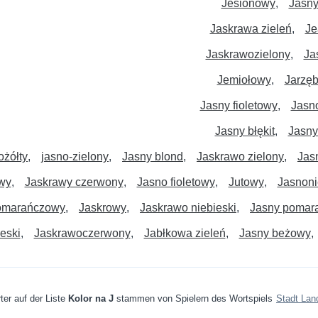
Jesionowy
Jasny
Jaskrawa zieleń
Je
Jaskrawozielony
Jas
Jemiołowy
Jarzę
Jasny fioletowy
Jasno
Jasny błękit
Jasny
ożółty
jasno-zielony
Jasny blond
Jaskrawo zielony
Jas
wy
Jaskrawy czerwony
Jasno fioletowy
Jutowy
Jasnoni
omarańczowy
Jaskrowy
Jaskrawo niebieski
Jasny pomar
eski
Jaskrawoczerwony
Jabłkowa zieleń
Jasny beżowy
ter auf der Liste
Kolor na J
stammen von Spielern des Wortspiels
Stadt Lan