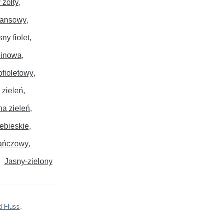
 żółty
ansowy
ny fiolet
binowa
fioletowy
 zieleń
na zieleń
ebieskie
ańczowy
Jasny-zielony
d Fluss
.