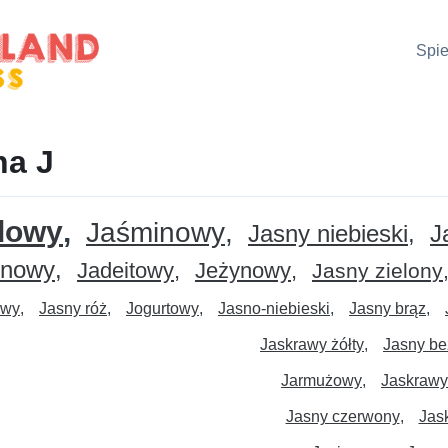
Spie
na J
dowy
Jaśminowy
Jasny niebieski
J
inowy
Jadeitowy
Jeżynowy
Jasny zielony
owy
Jasny róż
Jogurtowy
Jasno-niebieski
Jasny brąz
Jaskrawy żółty
Jasny be
Jarmużowy
Jaskrawy
Jasny czerwony
Jas