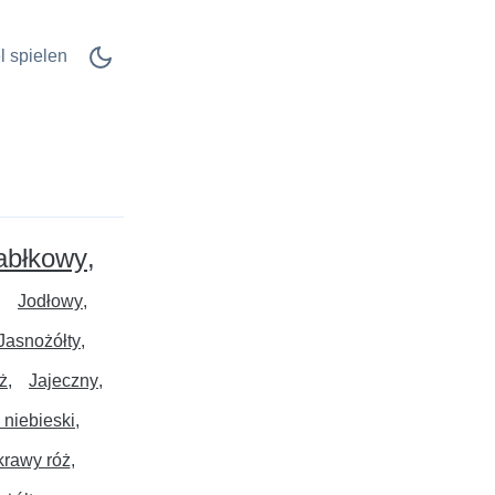
l spielen
abłkowy
Jodłowy
Jasnożółty
ż
Jajeczny
 niebieski
krawy róż