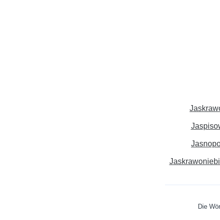
Jaskraw
Jaspiso
Jasnop
Jaskrawoniebi
Die Wör