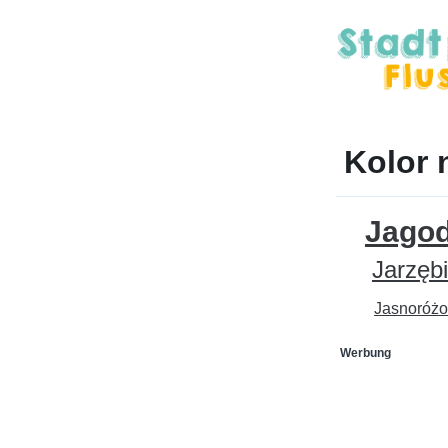
Kolor 
Jago
Jarzęb
Jasnoróż
Werbung