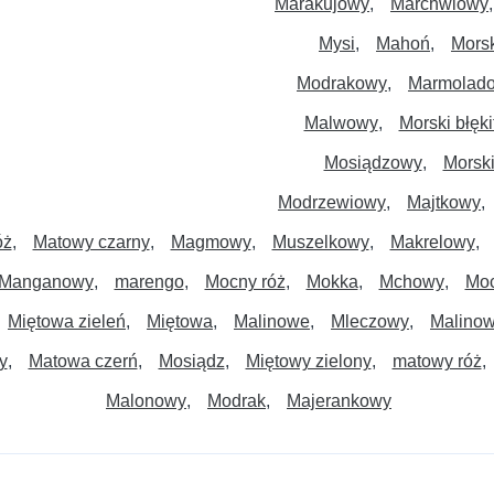
Marakujowy
Marchwiowy
Mysi
Mahoń
Morsk
Modrakowy
Marmolad
Malwowy
Morski błęki
Mosiądzowy
Morski
Modrzewiowy
Majtkowy
óż
Matowy czarny
Magmowy
Muszelkowy
Makrelowy
Manganowy
marengo
Mocny róż
Mokka
Mchowy
Moc
Miętowa zieleń
Miętowa
Malinowe
Mleczowy
Malino
y
Matowa czerń
Mosiądz
Miętowy zielony
matowy róż
Malonowy
Modrak
Majerankowy