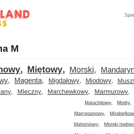
Spie
na M
inowy
Miętowy
Morski
Mandary
owy
Magenta
Migdałowy
Miodowy
Musz
iany
Mleczny
Marchewkowy
Marmurowy
Malachitowy
Modry
Marcepanowy
Mirabelko
Mahoniowy
Morski niebie