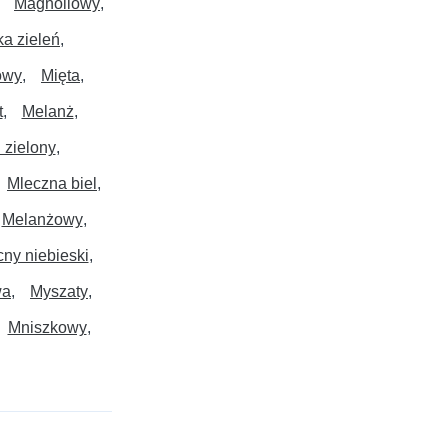
Magnoliowy
a zieleń
owy
Mięta
t
Melanż
 zielony
Mleczna biel
Melanżowy
ny niebieski
wa
Myszaty
Mniszkowy