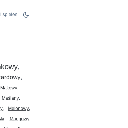
l spielen
nkowy
tardowy
Makowy
Maślany
wy
Melonowy
ski
Mangowy