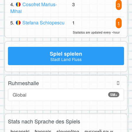
4.
Cosofret Marius-
3
3
Mihai
5.
Stefana Schiopescu
1
1
Statistics are updated every ~hour
Spiel spielen
Stadt Land Fluss
Ruhmeshalle
Global
5M+
Stats nach Sprache des Spiels
bosanski
français
slovenčina
русский язык