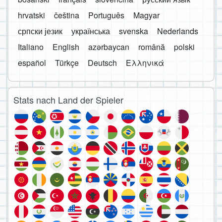
hrvatski
čeština
Português
Magyar
српски језик
українська
svenska
Nederlands
Italiano
English
azərbaycan
română
polski
español
Türkçe
Deutsch
Ελληνικά
Stats nach Land der Spieler