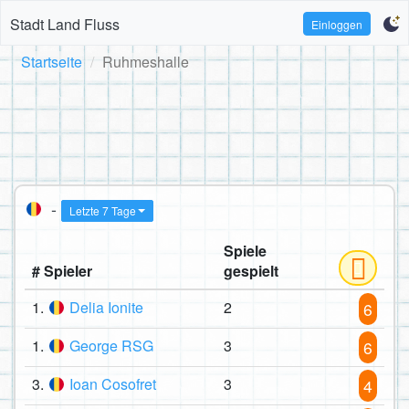
Stadt Land Fluss
Einloggen
Startseite
Ruhmeshalle
-
Letzte 7 Tage
Spiele
# Spieler
gespielt
1.
Delia Ionite
2
6
1.
George RSG
3
6
3.
Ioan Cosofret
3
4