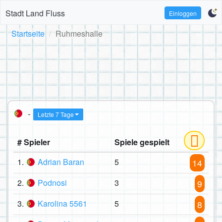
Stadt Land Fluss
Einloggen
Startseite
Ruhmeshalle
-
Letzte 7 Tage
# Spieler
Spiele gespielt
1.
Adrian Baran
5
14
2.
Podnosi
3
9
3.
Karolina 5561
5
8