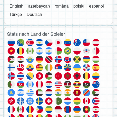
English
azərbaycan
română
polski
español
Türkçe
Deutsch
Stats nach Land der Spieler