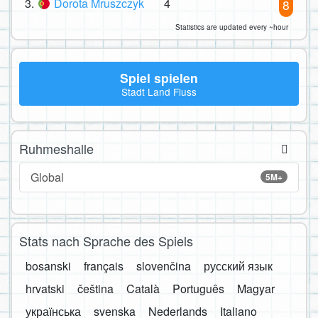
3.
Dorota Mruszczyk
4
8
Statistics are updated every ~hour
Spiel spielen
Stadt Land Fluss
Ruhmeshalle
Global
5M+
Stats nach Sprache des Spiels
bosanski
français
slovenčina
русский язык
hrvatski
čeština
Català
Português
Magyar
українська
svenska
Nederlands
Italiano