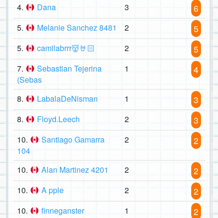
4.
Dana
3
6
5.
Melanie Sanchez 8481
2
5
5.
camilabrrr👹🤘🏻
2
5
7.
Sebastian Tejerina
1
4
(Sebas
8.
LabalaDeNisman
1
3
8.
Floyd.Leech
2
3
10.
Santiago Gamarra
2
2
104
10.
Alan Martinez 4201
2
2
10.
A pple
2
2
10.
finneganster
1
2