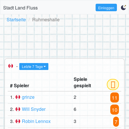
Stadt Land Fluss
Einloggen
Startseite
Ruhmeshalle
-
Letzte 7 Tage
Spiele
# Spieler
gespielt
1.
grinze
2
11
2.
Will Snyder
6
10
3.
Robin Lennox
3
7