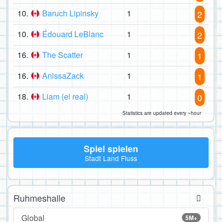
10.
Baruch Lipinsky
1
2
10.
Édouard LeBlanc
1
2
16.
The Scatter
1
1
16.
AnissaZack
1
1
18.
Liam (el real)
1
0
Statistics are updated every ~hour
Spiel spielen
Stadt Land Fluss
Ruhmeshalle
Global
5M+