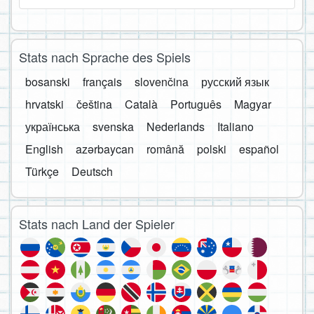
Stats nach Sprache des Spiels
bosanski
français
slovenčina
русский язык
hrvatski
čeština
Català
Português
Magyar
українська
svenska
Nederlands
Italiano
English
azərbaycan
română
polski
español
Türkçe
Deutsch
Stats nach Land der Spieler