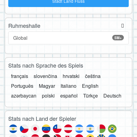
Stadt Land Fluss
Ruhmeshalle
Global
5M+
Stats nach Sprache des Spiels
français
slovenčina
hrvatski
čeština
Português
Magyar
Italiano
English
azərbaycan
polski
español
Türkçe
Deutsch
Stats nach Land der Spieler