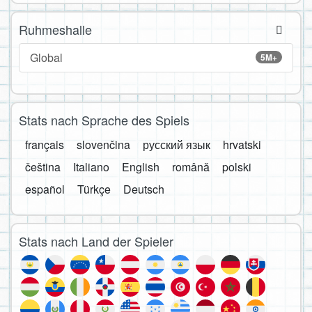
Ruhmeshalle
Global
5M+
Stats nach Sprache des Spiels
français
slovenčina
русский язык
hrvatski
čeština
Italiano
English
română
polski
español
Türkçe
Deutsch
Stats nach Land der Spieler