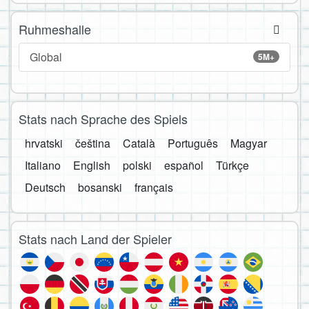
Ruhmeshalle
Global
5M+
Stats nach Sprache des Spiels
hrvatski
čeština
Català
Português
Magyar
Italiano
English
polski
español
Türkçe
Deutsch
bosanski
français
Stats nach Land der Spieler