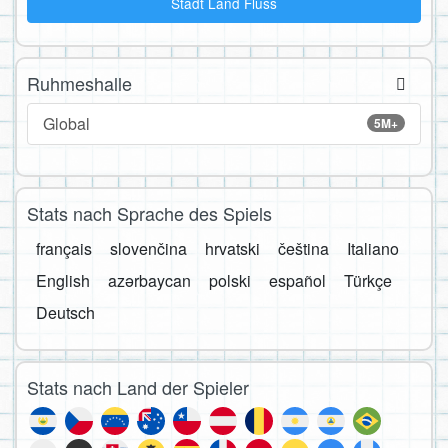
Stadt Land Fluss
Ruhmeshalle
Global
5M+
Stats nach Sprache des Spiels
français
slovenčina
hrvatski
čeština
Italiano
English
azərbaycan
polski
español
Türkçe
Deutsch
Stats nach Land der Spieler