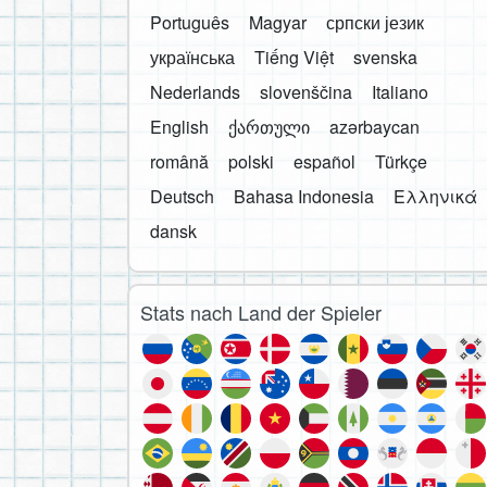
Português
Magyar
српски језик
українська
Tiếng Việt
svenska
Nederlands
slovenščina
Italiano
English
ქართული
azərbaycan
română
polski
español
Türkçe
Deutsch
Bahasa Indonesia
Ελληνικά
dansk
Stats nach Land der Spieler