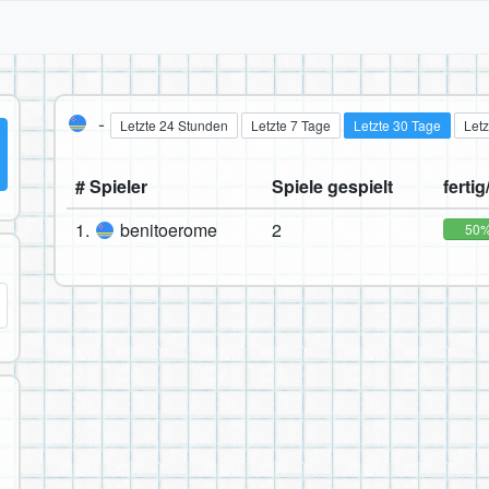
-
Letzte 24 Stunden
Letzte 7 Tage
Letzte 30 Tage
Letz
# Spieler
Spiele gespielt
fertig
1.
benitoerome
2
50