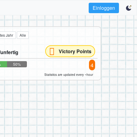
Einloggen
tes Jahr
Alle
Victory Points
/unfertig
4
%
50%
Statistics are updated every ~hour