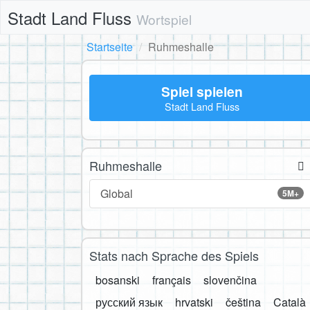
Stadt Land Fluss
Wortspiel
Startseite
Ruhmeshalle
Spiel spielen
Stadt Land Fluss
Ruhmeshalle
Global
5M+
Stats nach Sprache des Spiels
bosanski
français
slovenčina
русский язык
hrvatski
čeština
Català