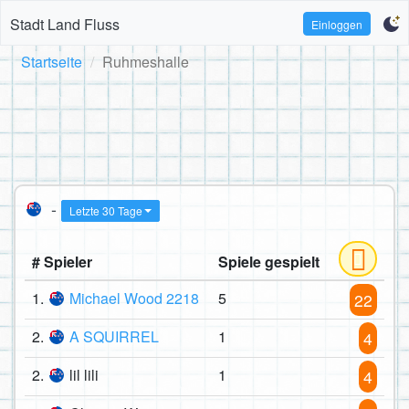
Stadt Land Fluss
Einloggen
Startseite
Ruhmeshalle
-
Letzte 30 Tage
# Spieler
Spiele gespielt
1.
Michael Wood 2218
5
22
2.
A SQUIRREL
1
4
2.
lil lili
1
4