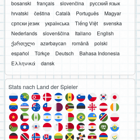
bosanski
français
slovenčina
русский язык
hrvatski
čeština
Català
Português
Magyar
српски језик
українська
Tiếng Việt
svenska
Nederlands
slovenščina
Italiano
English
ქართული
azərbaycan
română
polski
español
Türkçe
Deutsch
Bahasa Indonesia
Ελληνικά
dansk
Stats nach Land der Spieler