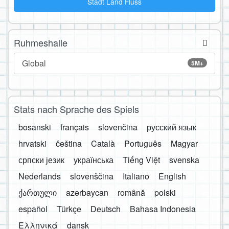
Stadt Land Fluss
Ruhmeshalle
Global
5M+
Stats nach Sprache des Spiels
bosanski
français
slovenčina
русский язык
hrvatski
čeština
Català
Português
Magyar
српски језик
українська
Tiếng Việt
svenska
Nederlands
slovenščina
Italiano
English
ქართული
azərbaycan
română
polski
español
Türkçe
Deutsch
Bahasa Indonesia
Ελληνικά
dansk