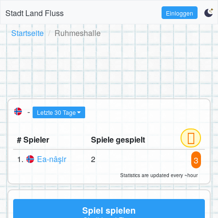
Stadt Land Fluss
Einloggen
Startseite
Ruhmeshalle
-
Letzte 30 Tage
# Spieler
Spiele gespielt
1.
Ea-nâşir
2
3
Statistics are updated every ~hour
Spiel spielen