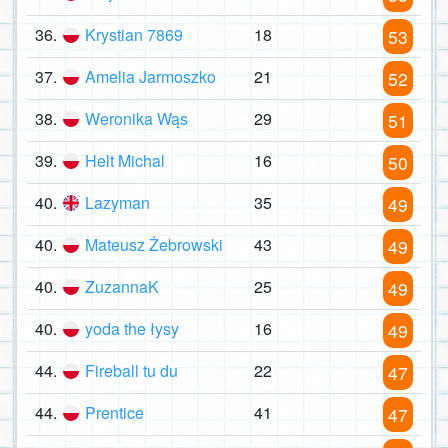
36.
Krystian 7869
18
53
37.
Amelia Jarmoszko
21
52
38.
Weronika Wąs
29
51
39.
Helt Michal
16
50
40.
Lazyman
35
49
40.
Mateusz Żebrowski
43
49
40.
ZuzannaK
25
49
40.
yoda the łysy
16
49
44.
Fireball tu du
22
47
44.
Prentice
41
47