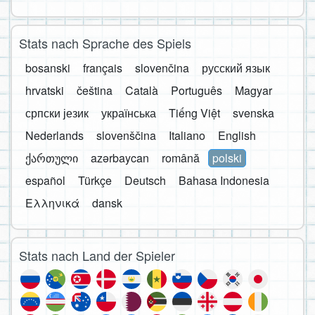
Stats nach Sprache des Spiels
bosanski
français
slovenčina
русский язык
hrvatski
čeština
Català
Português
Magyar
српски језик
українська
Tiếng Việt
svenska
Nederlands
slovenščina
Italiano
English
ქართული
azərbaycan
română
polski
español
Türkçe
Deutsch
Bahasa Indonesia
Ελληνικά
dansk
Stats nach Land der Spieler