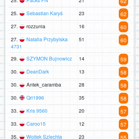
25.
Packs FN
21
62
25.
Sebastian Karyś
23
62
27.
rozzunia
16
60
27.
Natalia Przybylska
51
60
4731
29.
SZYMON Bujnowicz
14
59
30.
DeanDark
13
58
30.
Antek_caramba
28
58
30.
Qri1996
35
58
33.
Kris 9560
20
57
33.
Caroo15
12
57
35.
Wojtek Szlechta
23
55