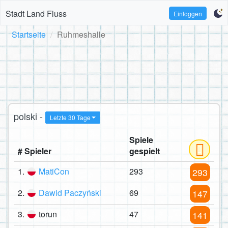
Stadt Land Fluss
Einloggen
Startseite
Ruhmeshalle
polski -
Letzte 30 Tage
Spiele
# Spieler
gespielt
1.
MatiCon
293
293
2.
Dawid Paczyński
69
147
3.
torun
47
141