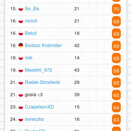
15.
Se_Ba
21
70
16.
mnich
21
69
16.
Bebzi
18
69
16.
Bartosz Kośmider
42
69
19.
irek
14
68
19.
Maestr0_972
43
68
21.
Radek Strzelecki
29
65
21.
gosia <3
39
65
23.
CzapelsonXD
15
64
24.
bereszka
16
63