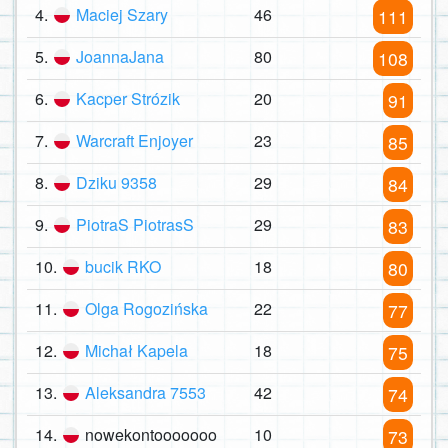
4.
Maciej Szary
46
111
5.
JoannaJana
80
108
6.
Kacper Strózik
20
91
7.
Warcraft Enjoyer
23
85
8.
Dziku 9358
29
84
9.
PiotraS PiotrasS
29
83
10.
bucik RKO
18
80
11.
Olga Rogozińska
22
77
12.
Michał Kapela
18
75
13.
Aleksandra 7553
42
74
14.
nowekontooooooo
10
73