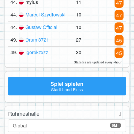
44.
mylus
11
47
44.
Marcel Szydłowski
10
47
44.
Gustaw Official
10
47
49.
Drum 3721
27
45
49.
Igorekzxzz
30
45
Statistics are updated every ~hour
Spiel spielen
Stadt Land Fluss
Ruhmeshalle
Global
5M+