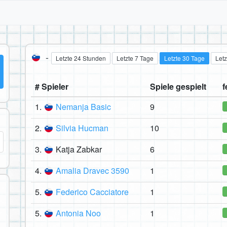
-
Letzte 24 Stunden
Letzte 7 Tage
Letzte 30 Tage
Letz
# Spieler
Spiele gespielt
f
1.
Nemanja Basic
9
2.
Silvia Hucman
10
3.
Katja Zabkar
6
4.
Amalia Dravec 3590
1
5.
Federico Cacciatore
1
5.
Antonia Noo
1