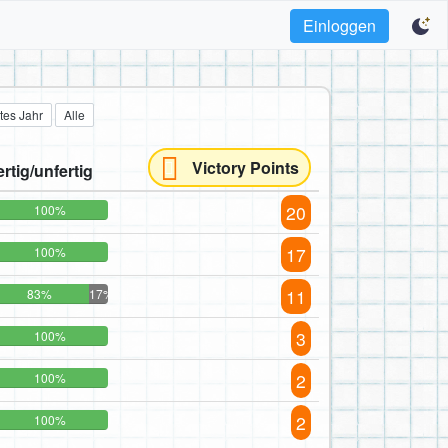
Einloggen
tes Jahr
Alle
Victory Points
ertig/unfertig
20
100%
17
100%
11
83%
17%
3
100%
2
100%
2
100%