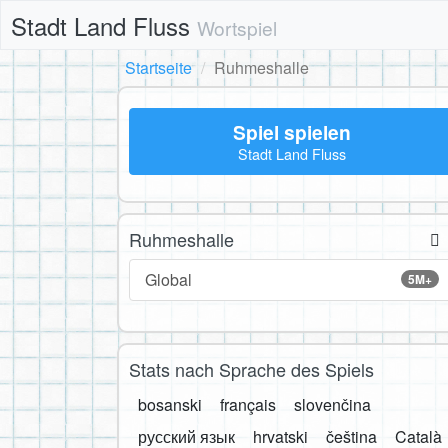
Stadt Land Fluss
Wortspiel
Startseite
Ruhmeshalle
Spiel spielen
Stadt Land Fluss
Ruhmeshalle
Global
5M+
Stats nach Sprache des Spiels
bosanski
français
slovenčina
русский язык
hrvatski
čeština
Català