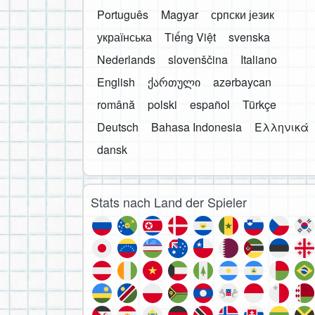
Português
Magyar
српски језик
українська
Tiếng Việt
svenska
Nederlands
slovenščina
Italiano
English
ქართული
azərbaycan
română
polski
español
Türkçe
Deutsch
Bahasa Indonesia
Ελληνικά
dansk
Stats nach Land der Spieler