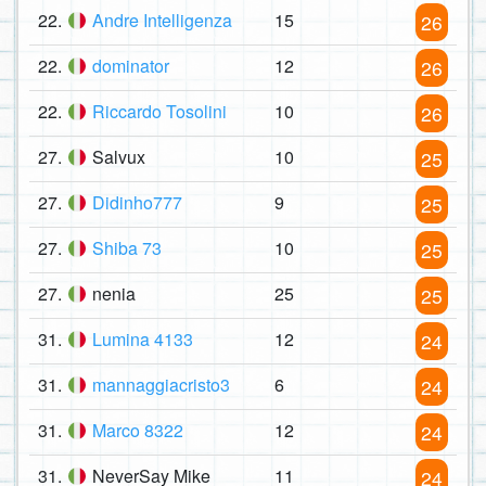
22.
Andre Intelligenza
15
26
22.
dominator
12
26
22.
Riccardo Tosolini
10
26
27.
Salvux
10
25
27.
Didinho777
9
25
27.
Shiba 73
10
25
27.
nenia
25
25
31.
Lumina 4133
12
24
31.
mannaggiacristo3
6
24
31.
Marco 8322
12
24
31.
NeverSay Mike
11
24