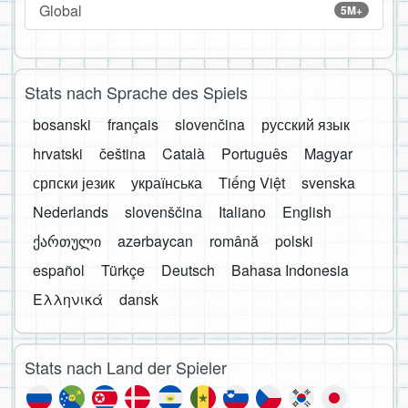
Global
5M+
Stats nach Sprache des Spiels
bosanski
français
slovenčina
русский язык
hrvatski
čeština
Català
Português
Magyar
српски језик
українська
Tiếng Việt
svenska
Nederlands
slovenščina
Italiano
English
ქართული
azərbaycan
română
polski
español
Türkçe
Deutsch
Bahasa Indonesia
Ελληνικά
dansk
Stats nach Land der Spieler