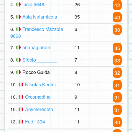
4.
lucio 5648
26
42
5.
Asia Notarnicola
35
40
6.
Francesco Mazzola
6
39
9868
7.
arianaglande
11
35
8.
Sibbio________
7
33
9.
Rocco Guida
8
32
10.
NicoIas Kedim
10
31
10.
Orcomodino
9
31
10.
Anymoredeth
11
31
13.
Fed 1334
11
30