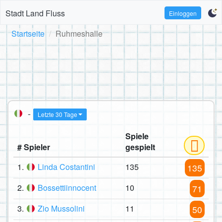
Stadt Land Fluss
Einloggen
Startseite
Ruhmeshalle
-
Letzte 30 Tage
Spiele
# Spieler
gespielt
1.
Linda Costantini
135
135
2.
Bossettiinnocent
10
71
3.
Zio Mussolini
11
50