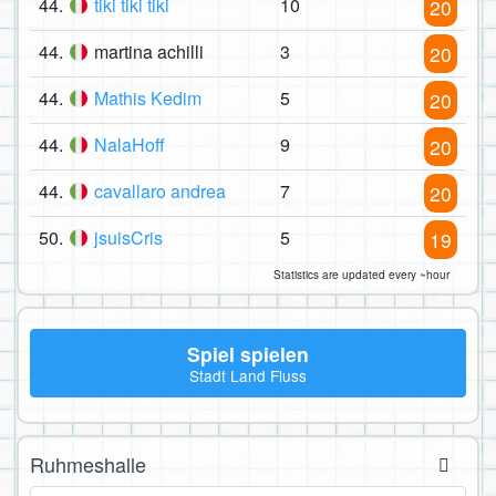
44.
tiki tiki tiki
10
20
44.
martina achilli
3
20
44.
Mathis Kedim
5
20
44.
NalaHoff
9
20
44.
cavallaro andrea
7
20
50.
jsuisCris
5
19
Statistics are updated every ~hour
Spiel spielen
Stadt Land Fluss
Ruhmeshalle