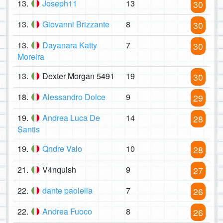
13.
Joseph11
13
30
13.
Giovanni Brizzante
8
30
13.
Dayanara Katty
7
30
Moreira
13.
Dexter Morgan 5491
19
30
18.
Alessandro Dolce
9
29
19.
Andrea Luca De
14
28
Santis
19.
Qndre Valo
10
28
21.
V4nquish
9
27
22.
dante paolella
7
26
22.
Andrea Fuoco
8
26