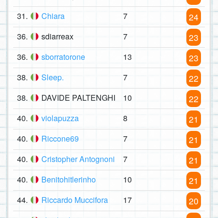
31.
Chiara
7
24
36.
sdiarreax
7
23
36.
sborratorone
13
23
38.
Sleep.
7
22
38.
DAVIDE PALTENGHI
10
22
40.
violapuzza
8
21
40.
Riccone69
7
21
40.
Cristopher Antognoni
7
21
40.
Benitohitlerinho
10
21
44.
Riccardo Muccifora
17
20