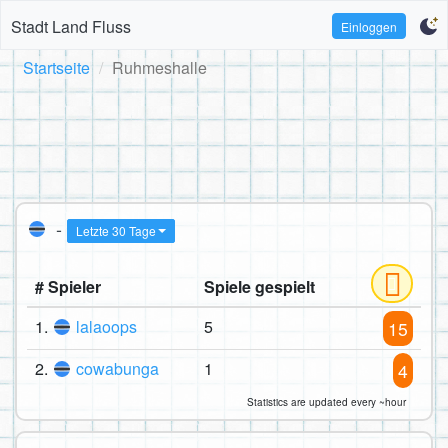
Stadt Land Fluss
Einloggen
Startseite
Ruhmeshalle
-
Letzte 30 Tage
# Spieler
Spiele gespielt
1.
lalaoops
5
15
2.
cowabunga
1
4
Statistics are updated every ~hour