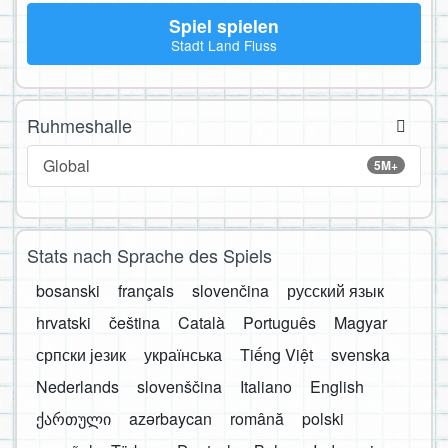
Spiel spielen
Stadt Land Fluss
Ruhmeshalle
Global
5M+
Stats nach Sprache des Spiels
bosanski
français
slovenčina
русский язык
hrvatski
čeština
Català
Português
Magyar
српски језик
українська
Tiếng Việt
svenska
Nederlands
slovenščina
Italiano
English
ქართული
azərbaycan
română
polski