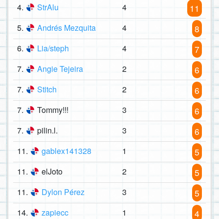
4.
StrAlu
4
11
5.
Andrés Mezquita
4
8
6.
Lia/steph
4
7
7.
Angie Tejeira
2
6
7.
Stitch
2
6
7.
Tommy!!!
3
6
7.
pilin.l.
3
6
11.
gablex141328
1
5
11.
elJoto
2
5
11.
Dylon Pérez
3
5
14.
zapiecc
1
4