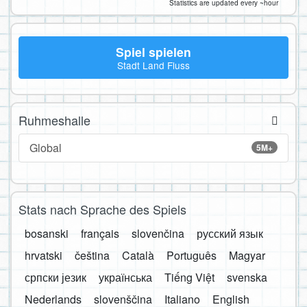
Statistics are updated every ~hour
Spiel spielen
Stadt Land Fluss
Ruhmeshalle
Global
5M+
Stats nach Sprache des Spiels
bosanski
français
slovenčina
русский язык
hrvatski
čeština
Català
Português
Magyar
српски језик
українська
Tiếng Việt
svenska
Nederlands
slovenščina
Italiano
English