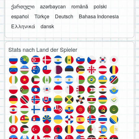
ქართული
azərbaycan
română
polski
español
Türkçe
Deutsch
Bahasa Indonesia
Ελληνικά
dansk
Stats nach Land der Spieler