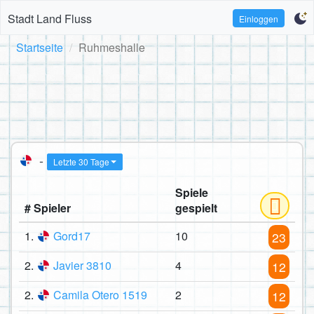
Stadt Land Fluss
Einloggen
Startseite
Ruhmeshalle
-
Letzte 30 Tage
Spiele
# Spieler
gespielt
1.
Gord17
10
23
2.
Javier 3810
4
12
2.
Camila Otero 1519
2
12