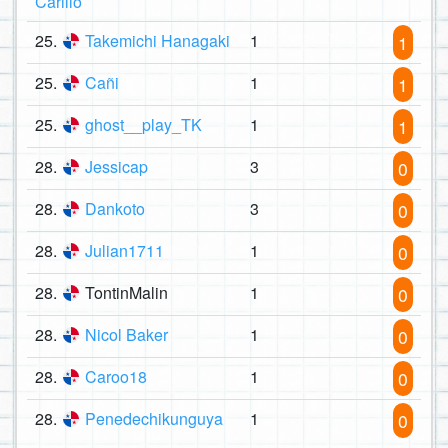
Carillo
25.
Takemichi Hanagaki
1
1
25.
Cañi
1
1
25.
ghost__play_TK
1
1
28.
Jessicap
3
0
28.
Dankoto
3
0
28.
Julian1711
1
0
28.
TontinMalin
1
0
28.
Nicol Baker
1
0
28.
Caroo18
1
0
28.
Penedechikunguya
1
0