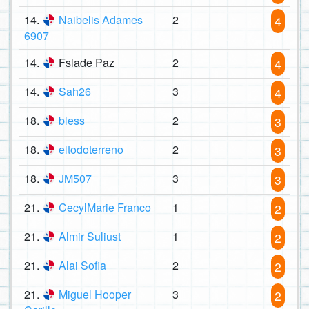
14.
Naibelis Adames
2
4
6907
14.
Fslade Paz
2
4
14.
Sah26
3
4
18.
bless
2
3
18.
eltodoterreno
2
3
18.
JM507
3
3
21.
CecylMarie Franco
1
2
21.
Almir Suliust
1
2
21.
Alai Sofia
2
2
21.
Miguel Hooper
3
2