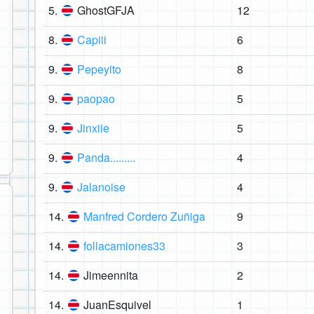
5.
GhostGFJA
12
8.
Capiii
6
9.
Pepeyito
8
9.
paopao
5
9.
Jinxiie
5
9.
Panda.........
4
9.
Jalanoise
4
14.
Manfred Cordero Zuñiga
9
14.
follacamiones33
3
14.
Jimeennita
2
14.
JuanEsquivel
1