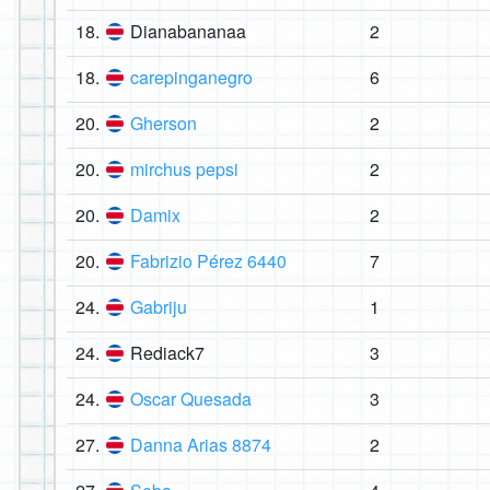
18.
Dianabananaa
2
18.
carepinganegro
6
20.
Gherson
2
20.
mirchus pepsi
2
20.
Damix
2
20.
Fabrizio Pérez 6440
7
24.
Gabriju
1
24.
Rediack7
3
24.
Oscar Quesada
3
27.
Danna Arias 8874
2