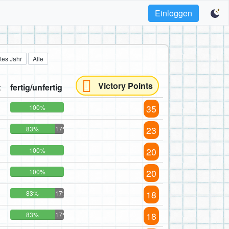
Einloggen
tes Jahr
Alle
Victory Points
t
fertig/unfertig
35
100%
23
83%
17%
20
100%
20
100%
18
83%
17%
18
83%
17%