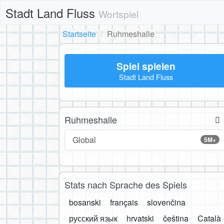
Stadt Land Fluss
Wortspiel
Startseite
Ruhmeshalle
Spiel spielen
Stadt Land Fluss
Ruhmeshalle
Global
5M+
Stats nach Sprache des Spiels
bosanski
français
slovenčina
русский язык
hrvatski
čeština
Català