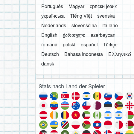
Português
Magyar
српски језик
українська
Tiếng Việt
svenska
Nederlands
slovenščina
Italiano
English
ქართული
azərbaycan
română
polski
español
Türkçe
Deutsch
Bahasa Indonesia
Ελληνικά
dansk
Stats nach Land der Spieler