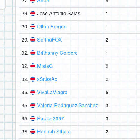
27.
Seba
4
29.
José Antonio Salas
1
29.
Dilan Aragon
1
29.
SpringFOX
2
32.
Brithanny Cordero
1
32.
MistaG
2
32.
xSrJotAx
2
35.
VivaLaViagra
5
35.
Valeria Rodriguez Sanchez
3
35.
Papita 2397
3
35.
Hannah Sibaja
2