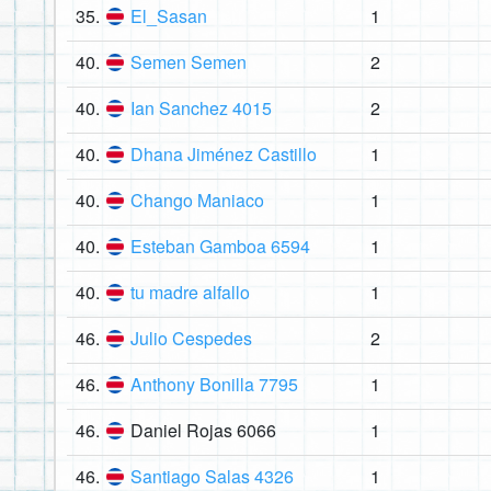
35.
El_Sasan
1
40.
Semen Semen
2
40.
Ian Sanchez 4015
2
40.
Dhana Jiménez Castillo
1
40.
Chango Maniaco
1
40.
Esteban Gamboa 6594
1
40.
tu madre alfallo
1
46.
Julio Cespedes
2
46.
Anthony Bonilla 7795
1
46.
Daniel Rojas 6066
1
46.
Santiago Salas 4326
1