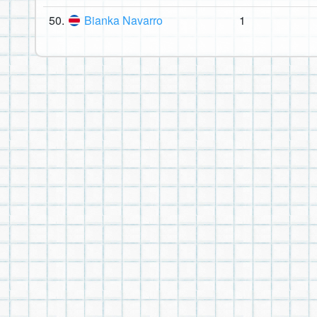
50.
Bianka Navarro
1