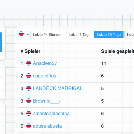
-
Letzte 24 Stunden
Letzte 7 Tage
Letzte 30 Tage
Letz
# Spieler
Spiele gespiel
1.
Anacleto57
11
2.
coge niños
6
3.
LANDECK MADRIGAL
5
3.
Brownie___\
5
5.
amantedelachina
6
5.
abusa abuela
6