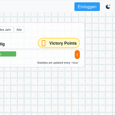
Einloggen
tes Jahr
Alle
Victory Points
tig
1
%
Statistics are updated every ~hour