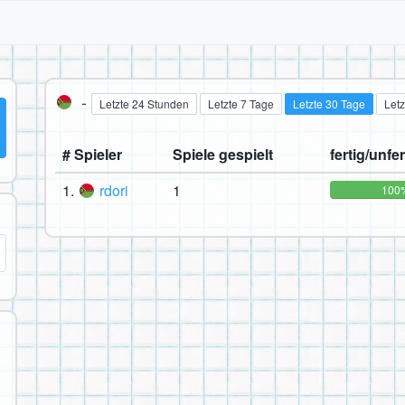
-
Letzte 24 Stunden
Letzte 7 Tage
Letzte 30 Tage
Letz
# Spieler
Spiele gespielt
fertig/unfer
1.
rdori
1
100