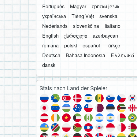
Português
Magyar
српски језик
українська
Tiếng Việt
svenska
Nederlands
slovenščina
Italiano
English
ქართული
azərbaycan
română
polski
español
Türkçe
Deutsch
Bahasa Indonesia
Ελληνικά
dansk
Stats nach Land der Spieler