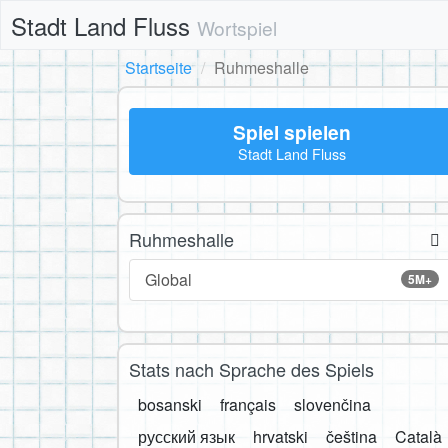
Stadt Land Fluss
Wortspiel
Startseite
Ruhmeshalle
Spiel spielen
Stadt Land Fluss
Ruhmeshalle
Global
5M+
Stats nach Sprache des Spiels
bosanski
français
slovenčina
русский язык
hrvatski
čeština
Català