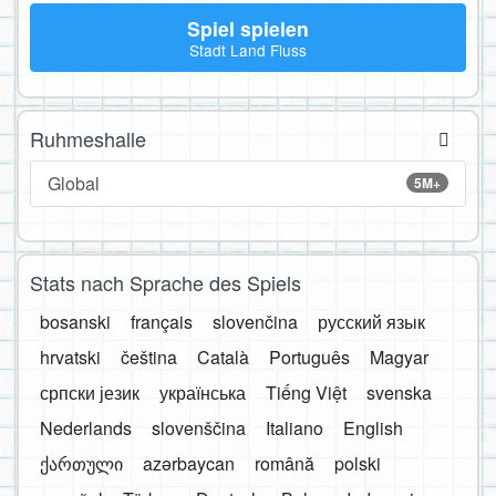
Spiel spielen
Stadt Land Fluss
Ruhmeshalle
Global
5M+
Stats nach Sprache des Spiels
bosanski
français
slovenčina
русский язык
hrvatski
čeština
Català
Português
Magyar
српски језик
українська
Tiếng Việt
svenska
Nederlands
slovenščina
Italiano
English
ქართული
azərbaycan
română
polski