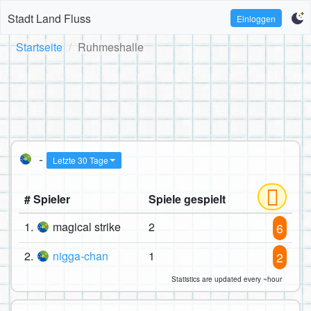
Stadt Land Fluss
Einloggen
Startseite
Ruhmeshalle
-
Letzte 30 Tage
# Spieler
Spiele gespielt
1.
magical strike
2
6
2.
nigga-chan
1
2
Statistics are updated every ~hour