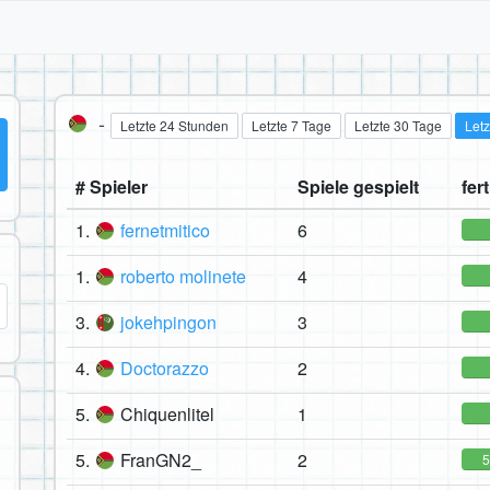
-
Letzte 24 Stunden
Letzte 7 Tage
Letzte 30 Tage
Letz
# Spieler
Spiele gespielt
fer
1.
fernetmitico
6
1.
roberto molinete
4
3.
jokehpingon
3
4.
Doctorazzo
2
5.
Chiquenlitel
1
5.
FranGN2_
2