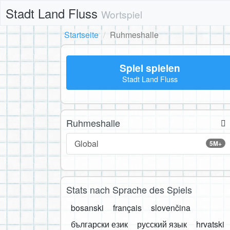
Stadt Land Fluss
Wortspiel
Startseite
Ruhmeshalle
Spiel spielen
Stadt Land Fluss
Ruhmeshalle
Global
5M+
Stats nach Sprache des Spiels
bosanski
français
slovenčina
български език
русский язык
hrvatski