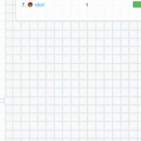
7.
rdori
1