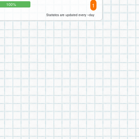
1
100%
Statistics are updated every ~day