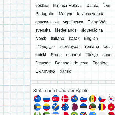
čeština
Bahasa Melayu
Català
ไทย
Português
Magyar
latviešu valoda
српски језик
українська
Tiếng Việt
svenska
Nederlands
slovenščina
Norsk
Italiano
Қазақ
English
ქართული
azərbaycan
română
eesti
polski
Shqip
español
Türkçe
suomi
Deutsch
Bahasa Indonesia
Tagalog
Ελληνικά
dansk
Stats nach Land der Spieler