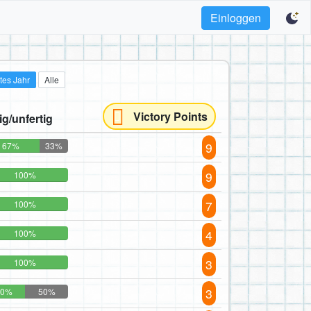
Einloggen
tes Jahr
Alle
Victory Points
tig/unfertig
9
67%
33%
9
100%
7
100%
4
100%
3
100%
3
50%
50%