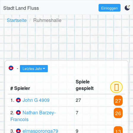
Stadt Land Fluss
Einloggen
Startseite
Ruhmeshalle
-
Letztes Jahr
Spiele
# Spieler
gespielt
1.
John G 4909
27
27
2.
Nathan Barzey-
7
26
Francois
3.
elmasporonga79
9
13