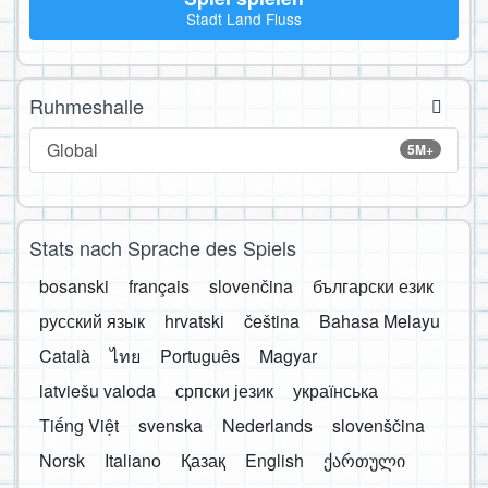
Stadt Land Fluss
Ruhmeshalle
Global
5M+
Stats nach Sprache des Spiels
bosanski
français
slovenčina
български език
русский язык
hrvatski
čeština
Bahasa Melayu
Català
ไทย
Português
Magyar
latviešu valoda
српски језик
українська
Tiếng Việt
svenska
Nederlands
slovenščina
Norsk
Italiano
Қазақ
English
ქართული