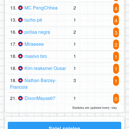
13.
MC PengChhea
2
4
13.
lucho pé
1
4
16.
pollaa negra
2
3
17.
Miraeeee
1
2
18.
masivo bro
1
1
18.
Kim reaksmei Ousar
1
1
18.
Nathan Barzey-
3
1
Francois
21.
DixonMayas67
1
0
Statistics are updated every ~day
Spiel spielen