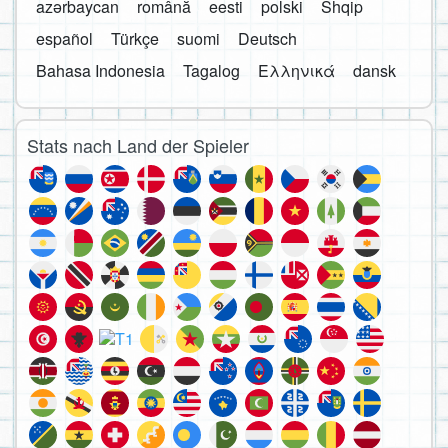
azərbaycan
română
eesti
polski
Shqip
español
Türkçe
suomi
Deutsch
Bahasa Indonesia
Tagalog
Ελληνικά
dansk
Stats nach Land der Spieler