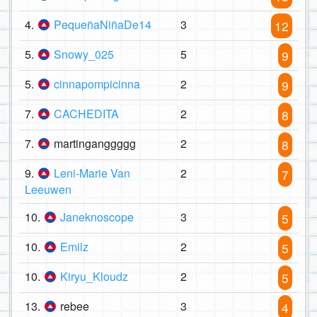
4.
PequeñaNiñaDe14
3
12
5.
Snowy_025
5
9
5.
cinnapompicinna
2
9
7.
CACHEDITA
2
8
7.
martinganggggg
2
8
9.
Leni-Marie Van
2
7
Leeuwen
10.
Janeknoscope
3
5
10.
Emilz
2
5
10.
Kiryu_Kloudz
2
5
13.
rebee
3
4