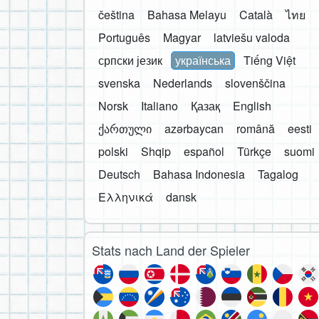
čeština
Bahasa Melayu
Català
ไทย
Português
Magyar
latviešu valoda
српски језик
українська
Tiếng Việt
svenska
Nederlands
slovenščina
Norsk
Italiano
Қазақ
English
ქართული
azərbaycan
română
eesti
polski
Shqip
español
Türkçe
suomi
Deutsch
Bahasa Indonesia
Tagalog
Ελληνικά
dansk
Stats nach Land der Spieler