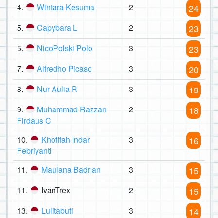
4.
Wintara Kesuma
2
24
5.
Capybara L
2
23
5.
NicoPolski Polo
3
23
7.
Alfredho Picaso
3
20
8.
Nur Aulia R
3
19
9.
Muhammad Razzan
2
18
Firdaus C
10.
Khofifah Indar
3
16
Febriyanti
11.
Maulana Badrian
3
15
11.
IvanTrex
2
15
13.
Lulitabuti
3
14