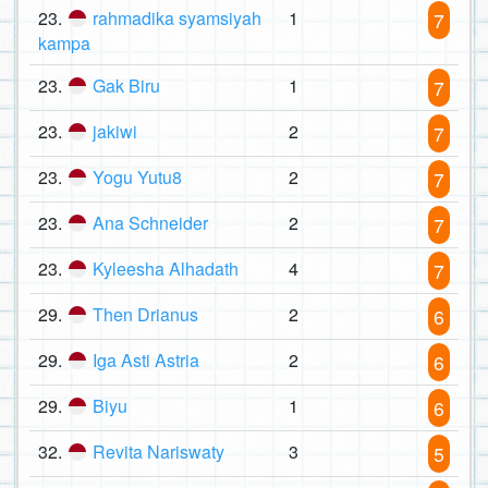
23.
rahmadika syamsiyah
1
7
kampa
23.
Gak Biru
1
7
23.
jakiwi
2
7
23.
Yogu Yutu8
2
7
23.
Ana Schneider
2
7
23.
Kyleesha Alhadath
4
7
29.
Then Drianus
2
6
29.
Iga Asti Astria
2
6
29.
Biyu
1
6
32.
Revita Nariswaty
3
5