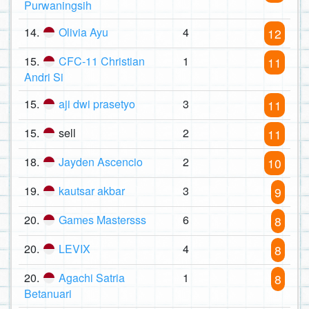
Purwaningsih
14.
Olivia Ayu
4
12
15.
CFC-11 Christian
1
11
Andri Si
15.
aji dwi prasetyo
3
11
15.
sell
2
11
18.
Jayden Ascencio
2
10
19.
kautsar akbar
3
9
20.
Games Mastersss
6
8
20.
LEVIX
4
8
20.
Agachi Satria
1
8
Betanuari