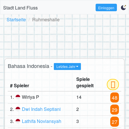
Stadt Land Fluss
Einloggen
Startseite
Ruhmeshalle
Bahasa Indonesia -
Letztes Jahr
Spiele
# Spieler
gespielt
1.
Wiriya P
14
48
2.
Dwi Indah Septiani
2
29
3.
Lathifa Noviansyah
3
27