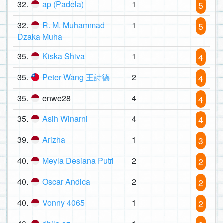
32.
ap (Padela)
1
5
32.
R. M. Muhammad
1
5
Dzaka Muha
35.
Kiska Shiva
1
4
35.
Peter Wang 王詩德
2
4
35.
enwe28
4
4
35.
Asih Winarni
4
4
39.
Arizha
1
3
40.
Meyla Desiana Putri
2
2
40.
Oscar Andica
2
2
40.
Vonny 4065
1
2