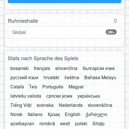
Ruhmeshalle
Global
5M+
Stats nach Sprache des Spiels
bosanski
français
slovenčina
български език
русский язык
hrvatski
čeština
Bahasa Melayu
Català
ไทย
Português
Magyar
latviešu valoda
српски језик
українська
Tiếng Việt
svenska
Nederlands
slovenščina
Norsk
Italiano
Қазақ
English
ქართული
azərbaycan
română
eesti
polski
Shqip