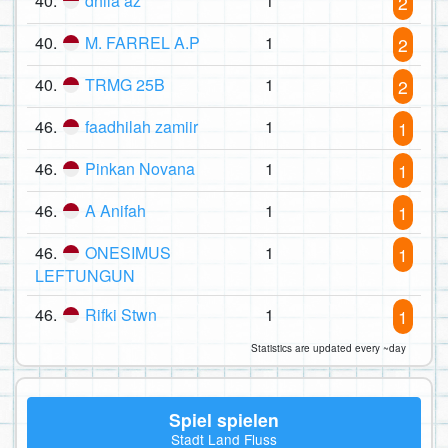
40.
dhila az
1
2
40.
M. FARREL A.P
1
2
40.
TRMG 25B
1
2
46.
faadhilah zamiir
1
1
46.
Pinkan Novana
1
1
46.
A Anifah
1
1
46.
ONESIMUS
1
1
LEFTUNGUN
46.
Rifki Stwn
1
1
Statistics are updated every ~day
Spiel spielen
Stadt Land Fluss