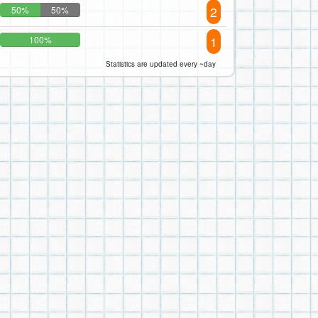
2
50%
50%
1
100%
Statistics are updated every ~day