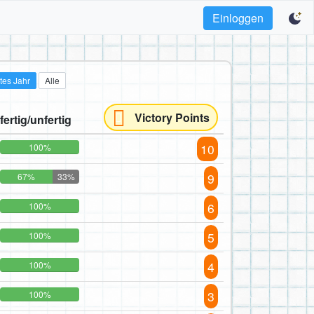
Einloggen
tes Jahr
Alle
Victory Points
fertig/unfertig
10
100%
9
67%
33%
6
100%
5
100%
4
100%
3
100%