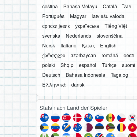
čeština
Bahasa Melayu
Català
ไทย
Português
Magyar
latviešu valoda
српски језик
українська
Tiếng Việt
svenska
Nederlands
slovenščina
Norsk
Italiano
Қазақ
English
ქართული
azərbaycan
română
eesti
polski
Shqip
español
Türkçe
suomi
Deutsch
Bahasa Indonesia
Tagalog
Ελληνικά
dansk
Stats nach Land der Spieler