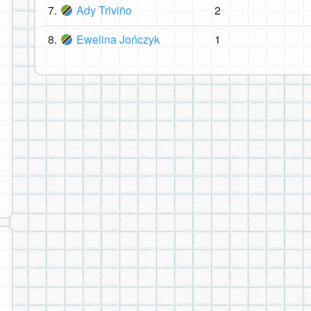
7.
Ady Triviño
2
8.
Ewelina Jończyk
1