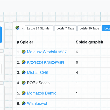
-
Letzte 24 Stunden
Letzte 7 Tage
Letzte 30 Tage
Letz
# Spieler
Spiele gespielt
1.
Mateusz Wroński 9537
6
2.
Krzysztof Kruszewski
6
3.
Michal 8045
4
4.
POPIaSecas
1
5.
Momazos Demio
1
6.
Wisniacwel
1