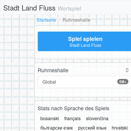
Stadt Land Fluss
Wortspiel
Startseite
Ruhmeshalle
Spiel spielen
Stadt Land Fluss
Ruhmeshalle
Global
5M+
Stats nach Sprache des Spiels
bosanski
français
slovenčina
български език
русский язык
hrvatski