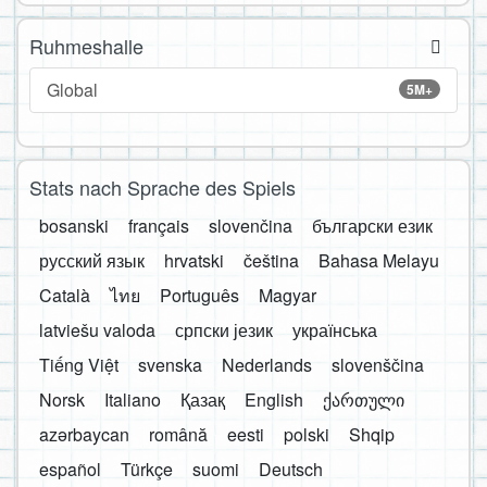
Ruhmeshalle
Global
5M+
Stats nach Sprache des Spiels
bosanski
français
slovenčina
български език
русский язык
hrvatski
čeština
Bahasa Melayu
Català
ไทย
Português
Magyar
latviešu valoda
српски језик
українська
Tiếng Việt
svenska
Nederlands
slovenščina
Norsk
Italiano
Қазақ
English
ქართული
azərbaycan
română
eesti
polski
Shqip
español
Türkçe
suomi
Deutsch