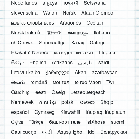
Nederlands
аҧсуа
тоҷикӣ
Setswana
slovenščina
Walon
Norsk
Afaan Oromoo
ѩзыкъ словѣньскъ
Aragonés
Occitan
Norsk bokmål
한국어
മലയാളം
Italiano
chiCheŵa
Soomaaliga
Қазақ
Galego
Ekakairũ Naoero
македонски јазик
Lingála
සිංහල
English
Afrikaans
فارسی
sardu
lietuvių kalba
ქართული
Akan
azərbaycan
తెలుగు
română
монгол
te reo Māori
Twi
Gàidhlig
eesti
Gaelg
Lëtzebuergesch
Kernewek
ភាសាខ្មែរ
polski
ဗမာစာ
Shqip
español
Cymraeg
Kiswahili
Iñupiaq, Iñupiatun
ଓଡ଼ିଆ
Türkçe
башҡорт теле
isiXhosa
suomi
Saɯ cueŋƅ
मराठी
Asụsụ Igbo
Ido
Беларуская