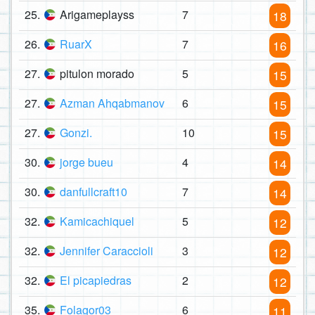
25.
Arigameplayss
7
18
26.
RuarX
7
16
27.
pitulon morado
5
15
27.
Azman Ahqabmanov
6
15
27.
Gonzi.
10
15
30.
jorge bueu
4
14
30.
danfullcraft10
7
14
32.
Kamicachiquel
5
12
32.
Jennifer Caraccioli
3
12
32.
El picapiedras
2
12
35.
Folagor03
6
11