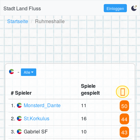
Stadt Land Fluss
Einloggen
Startseite
Ruhmeshalle
-
Alle
Spiele
# Spieler
gespielt
1.
Monsterd_Dante
11
50
2.
St.Korkulus
16
44
3.
Gabriel SF
10
43