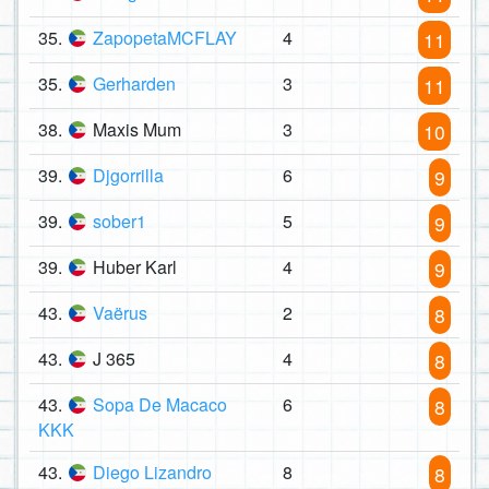
35.
ZapopetaMCFLAY
4
11
35.
Gerharden
3
11
38.
Maxis Mum
3
10
39.
Djgorrilla
6
9
39.
sober1
5
9
39.
Huber Karl
4
9
43.
Vaërus
2
8
43.
J 365
4
8
43.
Sopa De Macaco
6
8
KKK
43.
Diego Lizandro
8
8