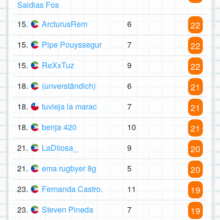
Saldias Fos
15.
ArcturusRem
6
22
15.
Pipe Pouyssegur
7
22
15.
ReXxTuz
9
22
18.
(unverständich)
6
21
18.
tuvieja la marac
7
21
18.
benja 420
10
21
21.
LaDiiosa_
9
20
21.
ema rugbyer 8g
5
20
23.
Fernanda Castro.
11
19
23.
Steven Pineda
7
19