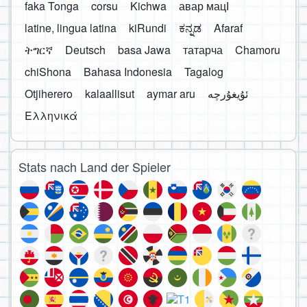
faka Tonga
corsu
Kichwa
авар мацӀ
latine, lingua latina
kiRundi
ಕನ್ನಡ
Afaraf
ትግርኛ
Deutsch
basa Jawa
татарча
Chamoru
chiShona
Bahasa Indonesia
Tagalog
Otjiherero
kalaallisut
aymar aru
Ελληνικά
Stats nach Land der Spieler