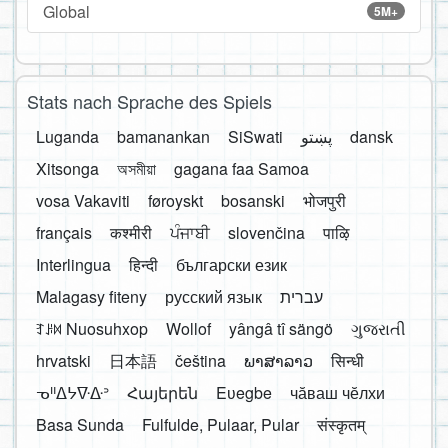
Global
5M+
Stats nach Sprache des Spiels
Luganda
bamanankan
SiSwati
پښتو
dansk
Xitsonga
অসমীয়া
gagana faa Samoa
vosa Vakaviti
føroyskt
bosanski
भोजपुरी
français
कश्मीरी
ਪੰਜਾਬੀ
slovenčina
पाऴि
Interlingua
हिन्दी
български език
Malagasy fiteny
русский язык
עברית
ꆈꌠ꒿ Nuosuhxop
Wollof
yângâ tî sängö
ગુજરાતી
hrvatski
日本語
čeština
ພາສາລາວ
सिन्धी
ᓀᐦᐃᔭᐍᐏᐣ
Հայերեն
Eʋegbe
чӑваш чӗлхи
Basa Sunda
Fulfulde, Pulaar, Pular
संस्कृतम्