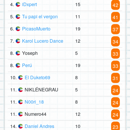
4.
iDxpert
15
42
5.
Tu papi el vergon
11
41
6.
PicasoMuerto
19
37
7.
Karol Lucero Dance
12
34
8.
Yoseph
5
33
8.
Perú
19
33
10.
El Duketo69
8
31
11.
NIKLÉNEGRAU
5
24
11.
N00ri_18
8
24
11.
Numero44
12
24
14.
Daniel Andres
10
23