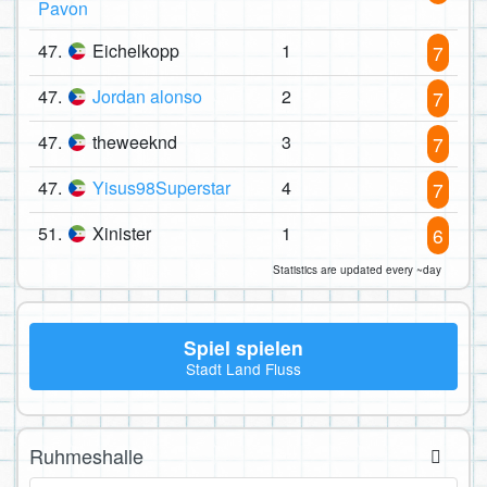
Pavon
47.
Eichelkopp
1
7
47.
Jordan alonso
2
7
47.
theweeknd
3
7
47.
Yisus98Superstar
4
7
51.
Xinister
1
6
Statistics are updated every ~day
Spiel spielen
Stadt Land Fluss
Ruhmeshalle