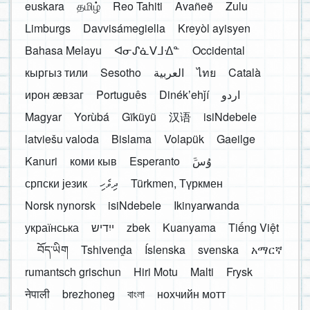
euskara
தமிழ்
Reo Tahiti
Avañeẽ
Zulu
Limburgs
Davvisámegiella
Kreyòl ayisyen
Bahasa Melayu
ᐊᓂᔑᓈᐯᒧᐎᓐ
Occidental
кыргыз тили
Sesotho
العربية
ไทย
Català
ирон æвзаг
Português
Dinékʼehǰí
اردو
Magyar
Yorùbá
Gĩkũyũ
汉语
isiNdebele
latviešu valoda
Bislama
Volapük
Gaeilge
Kanuri
коми кыв
Esperanto
َوُسَ
српски језик
ދިވެހި
Türkmen, Түркмен
Norsk nynorsk
isiNdebele
Ikinyarwanda
українська
ייִדיש
zbek
Kuanyama
Tiếng Việt
བོད་ཡིག
Tshivenḓa
Íslenska
svenska
አማርኛ
rumantsch grischun
Hiri Motu
Malti
Frysk
नेपाली
brezhoneg
বাংলা
нохчийн мотт