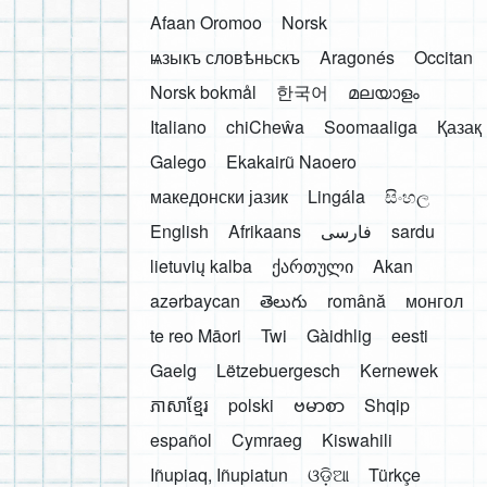
Afaan Oromoo
Norsk
ѩзыкъ словѣньскъ
Aragonés
Occitan
Norsk bokmål
한국어
മലയാളം
Italiano
chiCheŵa
Soomaaliga
Қазақ
Galego
Ekakairũ Naoero
македонски јазик
Lingála
සිංහල
English
Afrikaans
فارسی
sardu
lietuvių kalba
ქართული
Akan
azərbaycan
తెలుగు
română
монгол
te reo Māori
Twi
Gàidhlig
eesti
Gaelg
Lëtzebuergesch
Kernewek
ភាសាខ្មែរ
polski
ဗမာစာ
Shqip
español
Cymraeg
Kiswahili
Iñupiaq, Iñupiatun
ଓଡ଼ିଆ
Türkçe