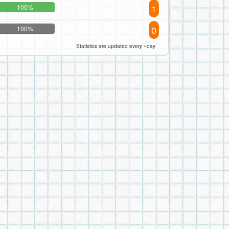
1
100%
0
100%
Statistics are updated every ~day