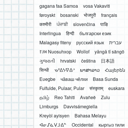
gagana faa Samoa
vosa Vakaviti
føroyskt
bosanski
भोजपुरी
français
कश्मीरी
ਪੰਜਾਬੀ
slovenčina
पाऴि
Interlingua
हिन्दी
български език
Malagasy fiteny
русский язык
עברית
ꆈꌠ꒿ Nuosuhxop
Wollof
yângâ tî sängö
ગુજરાતી
hrvatski
čeština
日本語
सिन्धी
ᓀᐦᐃᔭᐍᐏᐣ
ພາສາລາວ
Հայերեն
Eʋegbe
чӑваш чӗлхи
Basa Sunda
Fulfulde, Pulaar, Pular
संस्कृतम्
euskara
தமிழ்
Reo Tahiti
Avañeẽ
Zulu
Limburgs
Davvisámegiella
Kreyòl ayisyen
Bahasa Melayu
ᐊᓂᔑᓈᐯᒧᐎᓐ
Occidental
кыргыз тили