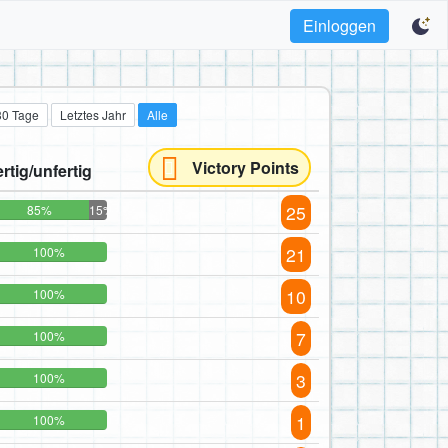
Einloggen
30 Tage
Letztes Jahr
Alle
Victory Points
ertig/unfertig
25
85%
15%
21
100%
10
100%
7
100%
3
100%
1
100%