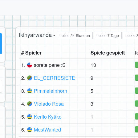
Ikinyarwanda -
Letzte 24 Stunden
Letzte 7 Tage
Letzte 
# Spieler
Spiele gespielt
f
1.
sorete pene :S
13
2.
EL_CERRESIETE
9
3.
Pimmeleinhorn
5
4.
Violado Rosa
3
5.
Kerito Kyâko
1
6.
MostWanted
1