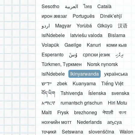
Sesotho
العربية
ไทย
Català
ирон æвзаг
Português
Dinékʼehǰí
اردو
Magyar
Yorùbá
Gĩkũyũ
汉语
isiNdebele
latviešu valoda
Bislama
Volapük
Gaeilge
Kanuri
коми кыв
Esperanto
َوُسَ
српски језик
ދިވެހި
Türkmen, Түркмен
Norsk nynorsk
isiNdebele
Ikinyarwanda
українська
ייִדיש
zbek
Kuanyama
Tiếng Việt
བོད་ཡིག
Tshivenḓa
Íslenska
svenska
አማርኛ
rumantsch grischun
Hiri Motu
Malti
Frysk
brezhoneg
नेपाली
বাংলা
нохчийн мотт
Nederlands
аҧсуа
тоҷикӣ
Setswana
slovenščina
Walon