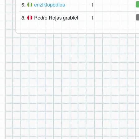
6.
enziklopedioa
1
8.
Pedro Rojas grabiel
1