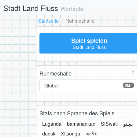
Stadt Land Fluss
Wortspiel
Startseite
Ruhmeshalle
Spiel spielen
Stadt Land Fluss
Ruhmeshalle
Global
5M+
Stats nach Sprache des Spiels
Luganda
bamanankan
SiSwati
پښتو
dansk
Xitsonga
অসমীয়া