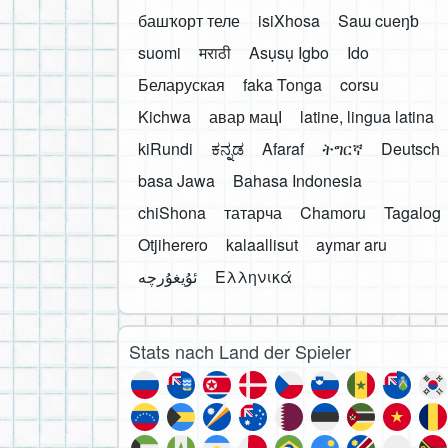
башҡорт теле
isiXhosa
Saɯ cueŋƅ
suomi
मराठी
Asụsụ Igbo
Ido
Беларуская
faka Tonga
corsu
Kichwa
авар мацӀ
latine, lingua latina
kiRundi
ಕನ್ನಡ
Afaraf
ትግርኛ
Deutsch
basa Jawa
Bahasa Indonesia
chiShona
татарча
Chamoru
Tagalog
Otjiherero
kalaallisut
aymar aru
Ελληνικά
Stats nach Land der Spieler