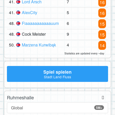
41.
Lord Arsch
7
16
41.
AlexCity
5
16
48.
Fiaaaaaaaaaaauum
6
15
48.
Cock Meister
9
15
50.
Marzena Kurwibąk
4
14
Statistics are updated every ~day
Spiel spielen
Stadt Land Fluss
Ruhmeshalle
Global
5M+