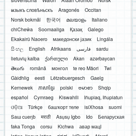
slovenščina
Walon
Afaan Oromoo
Norsk
ѩзыкъ словѣньскъ
Aragonés
Occitan
Norsk bokmål
한국어
മലയാളം
Italiano
chiCheŵa
Soomaaliga
Қазақ
Galego
Ekakairũ Naoero
македонски јазик
Lingála
සිංහල
English
Afrikaans
فارسی
sardu
lietuvių kalba
ქართული
Akan
azərbaycan
తెలుగు
română
монгол
te reo Māori
Twi
Gàidhlig
eesti
Lëtzebuergesch
Gaelg
Kernewek
ភាសាខ្មែរ
polski
ဗမာစာ
Shqip
español
Cymraeg
Kiswahili
Iñupiaq, Iñupiatun
ଓଡ଼ିଆ
Türkçe
башҡорт теле
isiXhosa
suomi
Saɯ cueŋƅ
मराठी
Asụsụ Igbo
Ido
Беларуская
faka Tonga
corsu
Kichwa
авар мацӀ