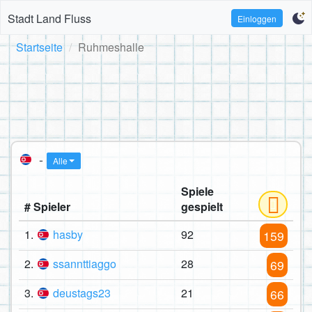
Stadt Land Fluss
Einloggen
Startseite
Ruhmeshalle
-
Alle
Spiele
# Spieler
gespielt
1.
hasby
92
159
2.
ssannttiaggo
28
69
3.
deustags23
21
66