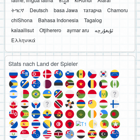
latine, lingua latina
ಕನ್ನಡ
kiRundi
Afaraf
ትግርኛ
Deutsch
basa Jawa
татарча
Chamoru
chiShona
Bahasa Indonesia
Tagalog
kalaallisut
Otjiherero
aymar aru
Ελληνικά
Stats nach Land der Spieler