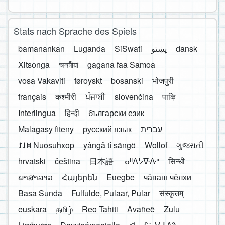
Stats nach Sprache des Spiels
bamanankan
Luganda
SiSwati
پښتو
dansk
Xitsonga
অসমীয়া
gagana faa Samoa
vosa Vakaviti
føroyskt
bosanski
भोजपुरी
français
कश्मीरी
ਪੰਜਾਬੀ
slovenčina
पाऴि
Interlingua
हिन्दी
български език
Malagasy fiteny
русский язык
עברית
ꆈꌠ꒿ Nuosuhxop
yângâ tî sängö
Wollof
ગુજરાતી
hrvatski
čeština
日本語
ᓀᐦᐃᔭᐍᐏᐣ
सिन्धी
ພາສາລາວ
Հայերեն
Eʋegbe
чӑваш чӗлхи
Basa Sunda
Fulfulde, Pulaar, Pular
संस्कृतम्
euskara
தமிழ்
Reo Tahiti
Avañeẽ
Zulu