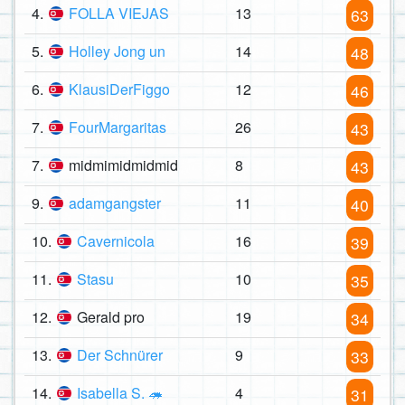
4.
FOLLA VIEJAS
13
63
5.
Holley Jong un
14
48
6.
KlausiDerFiggo
12
46
7.
FourMargaritas
26
43
7.
midmimidmidmid
8
43
9.
adamgangster
11
40
10.
Cavernicola
16
39
11.
Stasu
10
35
12.
Gerald pro
19
34
13.
Der Schnürer
9
33
14.
Isabella S. 🦔
4
31