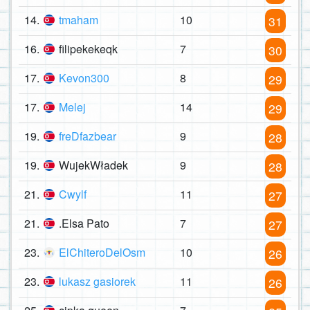
14.
tmaham
10
31
16.
filipekekeqk
7
30
17.
Kevon300
8
29
17.
Melej
14
29
19.
freDfazbear
9
28
19.
WujekWładek
9
28
21.
Cwylf
11
27
21.
.Elsa Pato
7
27
23.
ElChiteroDelOsm
10
26
23.
lukasz gasiorek
11
26