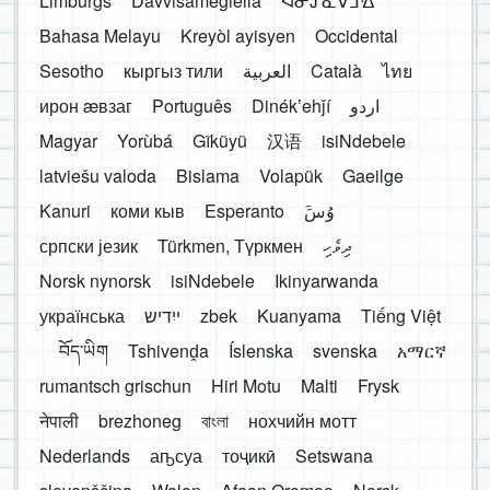
Limburgs
Davvisámegiella
ᐊᓂᔑᓈᐯᒧᐎᓐ
Bahasa Melayu
Kreyòl ayisyen
Occidental
Sesotho
кыргыз тили
العربية
Català
ไทย
ирон æвзаг
Português
Dinékʼehǰí
اردو
Magyar
Yorùbá
Gĩkũyũ
汉语
isiNdebele
latviešu valoda
Bislama
Volapük
Gaeilge
Kanuri
коми кыв
Esperanto
َوُسَ
српски језик
Türkmen, Түркмен
ދިވެހި
Norsk nynorsk
isiNdebele
Ikinyarwanda
українська
ייִדיש
zbek
Kuanyama
Tiếng Việt
བོད་ཡིག
Tshivenḓa
Íslenska
svenska
አማርኛ
rumantsch grischun
Hiri Motu
Malti
Frysk
नेपाली
brezhoneg
বাংলা
нохчийн мотт
Nederlands
аҧсуа
тоҷикӣ
Setswana