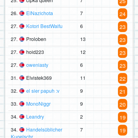
25.
cipka queen
7
25
26.
ElNazichota
7
24
27.
Kotori BestWaifu
6
23
27.
Proloben
13
23
27.
hoid223
12
23
27.
oweniasty
6
23
31.
Elvistek369
11
22
32.
el sier papuh :v
9
21
33.
MonoNiggr
9
20
34.
Leandry
2
19
34.
Handelsüblicher
7
19
Kugelschr