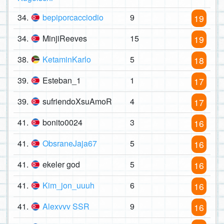
34.
bepiporcacciodio
9
19
34.
MinjiReeves
15
19
38.
KetaminKarlo
5
18
39.
Esteban_1
1
17
39.
sufriendoXsuAmoR
4
17
41.
bonito0024
3
16
41.
ObsraneJaja67
5
16
41.
ekeler god
5
16
41.
Kim_jon_uuuh
6
16
41.
Alexvvv SSR
9
16