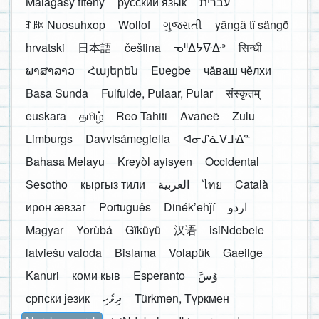
Malagasy fiteny
русский язык
עברית
ꆈꌠ꒿ Nuosuhxop
Wollof
ગુજરાતી
yângâ tî sängö
hrvatski
日本語
čeština
ᓀᐦᐃᔭᐍᐏᐣ
सिन्धी
ພາສາລາວ
Հայերեն
Eʋegbe
чӑваш чӗлхи
Basa Sunda
Fulfulde, Pulaar, Pular
संस्कृतम्
euskara
தமிழ்
Reo Tahiti
Avañeẽ
Zulu
Limburgs
Davvisámegiella
ᐊᓂᔑᓈᐯᒧᐎᓐ
Bahasa Melayu
Kreyòl ayisyen
Occidental
Sesotho
кыргыз тили
العربية
ไทย
Català
ирон æвзаг
Português
Dinékʼehǰí
اردو
Magyar
Yorùbá
Gĩkũyũ
汉语
isiNdebele
latviešu valoda
Bislama
Volapük
Gaeilge
Kanuri
коми кыв
Esperanto
َوُسَ
српски језик
ދިވެހި
Türkmen, Түркмен