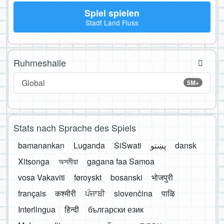
Spiel spielen
Stadt Land Fluss
Ruhmeshalle
Global
5M+
Stats nach Sprache des Spiels
bamanankan
Luganda
SiSwati
پښتو
dansk
Xitsonga
অসমীয়া
gagana faa Samoa
vosa Vakaviti
føroyskt
bosanski
भोजपुरी
français
कश्मीरी
ਪੰਜਾਬੀ
slovenčina
पाऴि
Interlingua
हिन्दी
български език