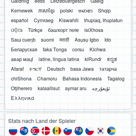
Gàidhlig
eesti
Lëtzebuergesch
Gaelg
Kernewek
ភាសាខ្មែរ
polski
ဗမာစာ
Shqip
español
Cymraeg
Kiswahili
Iñupiaq, Iñupiatun
ଓଡ଼ିଆ
Türkçe
башҡорт теле
isiXhosa
Saɯ cueŋƅ
suomi
मराठी
Asụsụ Igbo
Ido
Беларуская
faka Tonga
corsu
Kichwa
авар мацӀ
latine, lingua latina
kiRundi
ಕನ್ನಡ
Afaraf
ትግርኛ
Deutsch
basa Jawa
татарча
chiShona
Chamoru
Bahasa Indonesia
Tagalog
Otjiherero
kalaallisut
aymar aru
Ελληνικά
Stats nach Land der Spieler