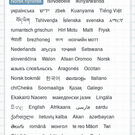
Norsk nynorsk
isiNdebele
Ikinyarwanda
українська
ייִדיש
zbek
Kuanyama
Tiếng Việt
བོད་ཡིག
Tshivenḓa
Íslenska
svenska
አማርኛ
rumantsch grischun
Hiri Motu
Malti
Frysk
नेपाली
brezhoneg
বাংলা
нохчийн мотт
Nederlands
аҧсуа
тоҷикӣ
Setswana
slovenščina
Walon
Afaan Oromoo
Norsk
ѩзыкъ словѣньскъ
Aragonés
Occitan
Norsk bokmål
한국어
മലയാളം
Italiano
chiCheŵa
Soomaaliga
Қазақ
Galego
Ekakairũ Naoero
македонски јазик
Lingála
සිංහල
English
Afrikaans
فارسی
sardu
ქართული
lietuvių kalba
Akan
azərbaycan
తెలుగు
română
монгол
te reo Māori
Twi