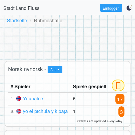
Stadt Land Fluss
Einloggen
Startseite
Ruhmeshalle
Norsk nynorsk -
Alle
# Spieler
Spiele gespielt
1.
Younaice
6
17
2.
yo el pichula y k paja
1
3
Statistics are updated every ~day