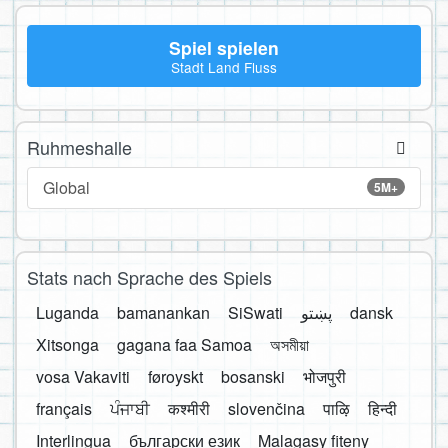
Spiel spielen
Stadt Land Fluss
Ruhmeshalle
Global
5M+
Stats nach Sprache des Spiels
Luganda
bamanankan
SiSwati
پښتو
dansk
Xitsonga
gagana faa Samoa
অসমীয়া
vosa Vakaviti
føroyskt
bosanski
भोजपुरी
français
ਪੰਜਾਬੀ
कश्मीरी
slovenčina
पाऴि
हिन्दी
Interlingua
български език
Malagasy fiteny