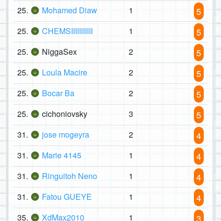
25.
Mohamed Diaw
1
5
25.
CHEMSIIIIIIIIIII
1
5
25.
NiggaSex
2
5
25.
Loula Macire
2
5
25.
Bocar Ba
2
5
25.
cichoniovsky
3
5
31.
jose mogeyra
2
4
31.
Marie 4145
1
4
31.
Ringuitoh Neno
1
4
31.
Fatou GUEYE
1
4
35.
XdMax2010
1
3