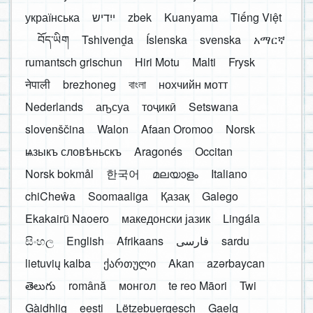
українська
ייִדיש
zbek
Kuanyama
Tiếng Việt
བོད་ཡིག
Tshivenḓa
Íslenska
svenska
አማርኛ
rumantsch grischun
Hiri Motu
Malti
Frysk
नेपाली
brezhoneg
বাংলা
нохчийн мотт
Nederlands
аҧсуа
тоҷикӣ
Setswana
slovenščina
Walon
Afaan Oromoo
Norsk
ѩзыкъ словѣньскъ
Aragonés
Occitan
Norsk bokmål
한국어
മലയാളം
Italiano
chiCheŵa
Soomaaliga
Қазақ
Galego
Ekakairũ Naoero
македонски јазик
Lingála
සිංහල
English
Afrikaans
فارسی
sardu
lietuvių kalba
ქართული
Akan
azərbaycan
తెలుగు
română
монгол
te reo Māori
Twi
Gàidhlig
eesti
Lëtzebuergesch
Gaelg