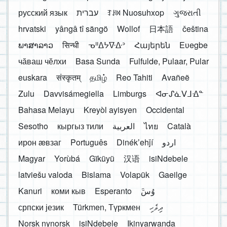
русский язык
עברית
ꆈꌠ꒿ Nuosuhxop
ગુજરાતી
hrvatski
yângâ tî sängö
Wollof
日本語
čeština
ພາສາລາວ
सिन्धी
ᓀᐦᐃᔭᐍᐏᐣ
Հայերեն
Eʋegbe
чӑваш чӗлхи
Basa Sunda
Fulfulde, Pulaar, Pular
euskara
संस्कृतम्
தமிழ்
Reo Tahiti
Avañeẽ
Zulu
Davvisámegiella
Limburgs
ᐊᓂᔑᓈᐯᒧᐎᓐ
Bahasa Melayu
Kreyòl ayisyen
Occidental
Sesotho
кыргыз тили
العربية
ไทย
Català
ирон æвзаг
Português
Dinékʼehǰí
اردو
Magyar
Yorùbá
Gĩkũyũ
汉语
isiNdebele
latviešu valoda
Bislama
Volapük
Gaeilge
Kanuri
коми кыв
Esperanto
َوُسَ
српски језик
Türkmen, Түркмен
ދިވެހި
Norsk nynorsk
isiNdebele
Ikinyarwanda