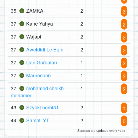
35.
ZAMKA
2
3
37.
Kane Yahya
2
2
37.
Wajapi
2
2
37.
Aweldidi Le Bgin
2
2
37.
Dan Gorbalan
1
2
37.
Maurosonn
1
2
37.
mohamed cheikh
1
2
mohamed
43.
Szybki norbi31
2
1
44.
Samati YT
2
0
Statistics are updated every ~day