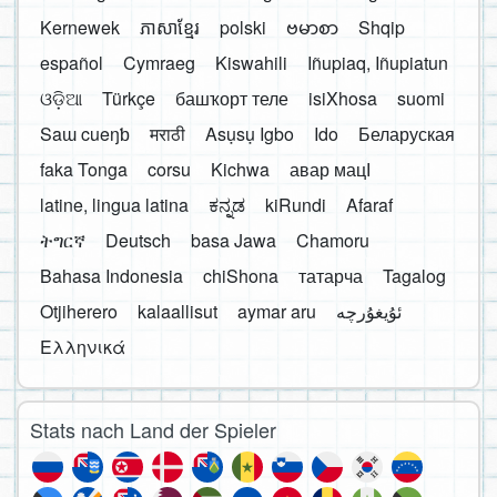
Kernewek
ភាសាខ្មែរ
polski
ဗမာစာ
Shqip
español
Cymraeg
Kiswahili
Iñupiaq, Iñupiatun
ଓଡ଼ିଆ
Türkçe
башҡорт теле
isiXhosa
suomi
Saɯ cueŋƅ
मराठी
Asụsụ Igbo
Ido
Беларуская
faka Tonga
corsu
Kichwa
авар мацӀ
latine, lingua latina
ಕನ್ನಡ
kiRundi
Afaraf
ትግርኛ
Deutsch
basa Jawa
Chamoru
Bahasa Indonesia
chiShona
татарча
Tagalog
Otjiherero
kalaallisut
aymar aru
Ελληνικά
Stats nach Land der Spieler