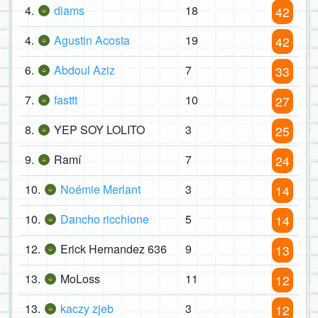
4.
diams
18
42
4.
Agustin Acosta
19
42
6.
Abdoul Aziz
7
33
7.
fasttt
10
27
8.
YEP SOY LOLITO
3
25
9.
Ramí
7
24
10.
Noémie Merlant
3
14
10.
Dancho ricchione
5
14
12.
Erick Hernandez 636
9
13
13.
MoLoss
11
12
13.
kaczy zjeb
3
12