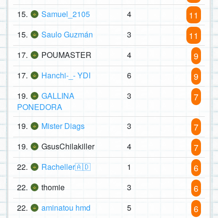
15.
Samuel_2105
4
11
15.
Saulo Guzmán
3
11
17.
POUMASTER
4
9
17.
Hanchi-_- YDI
6
9
19.
GALLINA
3
7
PONEDORA
19.
Mister Diags
3
7
19.
GsusChilakiller
4
7
22.
Racheller🇦🇩
1
6
22.
thomie
3
6
22.
aminatou hmd
5
6