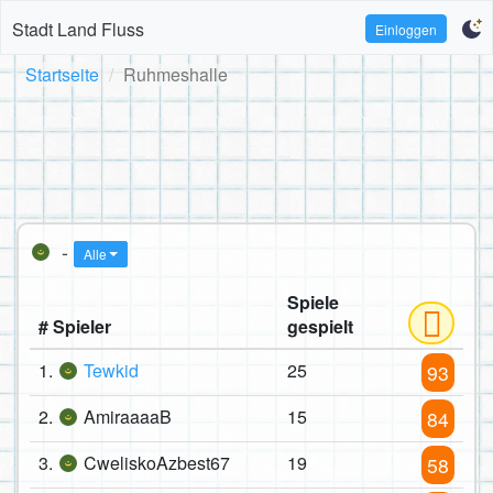
Stadt Land Fluss
Einloggen
Startseite
Ruhmeshalle
-
Alle
Spiele
# Spieler
gespielt
1.
Tewkid
25
93
2.
AmiraaaaB
15
84
3.
CweliskoAzbest67
19
58