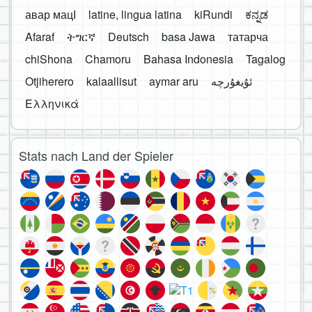
авар мацӀ
latine, lingua latina
kiRundi
ಕನ್ನಡ
Afaraf
ትግርኛ
Deutsch
basa Jawa
татарча
chiShona
Chamoru
Bahasa Indonesia
Tagalog
Otjiherero
kalaallisut
aymar aru
Ελληνικά
Stats nach Land der Spieler