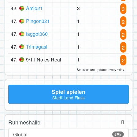
42.
Amlo21
3
3
47.
Pingon321
1
2
47.
faggot360
1
2
47.
Trimagasi
1
2
47.
9/11 No es Real
1
2
Statistics are updated every ~day
Spiel spielen
Stadt Land Fluss
Ruhmeshalle
Global
5M+