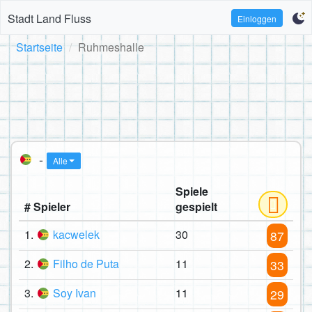
Stadt Land Fluss
Einloggen
Startseite
Ruhmeshalle
-
Alle
Spiele
# Spieler
gespielt
1.
kacwelek
30
87
2.
Filho de Puta
11
33
3.
Soy Ivan
11
29