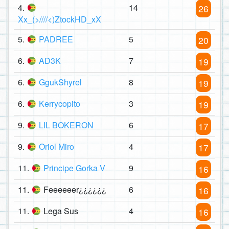
4.
14
26
Xx_(>////<)ZtockHD_xX
5.
PADREE
5
20
6.
AD3K
7
19
6.
GgukShyrel
8
19
6.
Kerrycopito
3
19
9.
LIL BOKERON
6
17
9.
Oriol Miro
4
17
11.
Principe Gorka V
9
16
11.
Feeeeeer¿¿¿¿¿¿
6
16
11.
Lega Sus
4
16