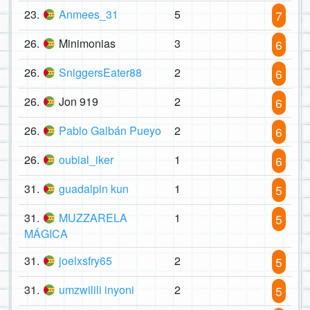
23.
Anmees_31
5
7
26.
Minimonias
3
6
26.
SniggersEater88
2
6
26.
Jon 919
2
6
26.
Pablo Galbán Pueyo
2
6
26.
oubial_iker
1
6
31.
guadalpin kun
1
5
31.
MUZZARELA
1
5
MÁGICA
31.
joelxsfry65
2
5
31.
umzwilili inyoni
2
5