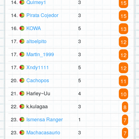
14.
Quimey1
3
15
14.
Pirata Cojedor
3
15
16.
KOWA
5
13
17.
altoelpito
3
12
17.
Martin_1999
3
12
17.
Xndy1111
5
12
20.
Cachopos
5
11
21.
Harley~Uu
4
10
22.
k.kulagaa
3
8
23.
Ismensa Ranger
1
7
23.
Machacasaurio
3
7