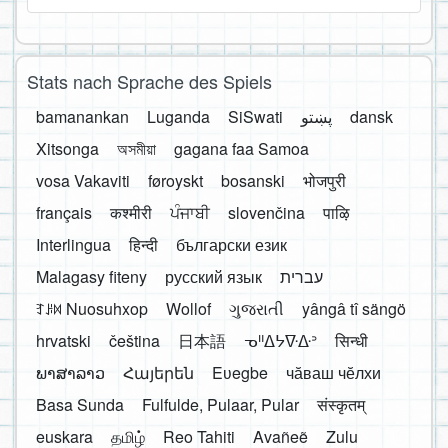
Stats nach Sprache des Spiels
bamanankan
Luganda
SiSwati
پښتو
dansk
Xitsonga
অসমীয়া
gagana faa Samoa
vosa Vakaviti
føroyskt
bosanski
भोजपुरी
français
कश्मीरी
ਪੰਜਾਬੀ
slovenčina
पाऴि
Interlingua
हिन्दी
български език
Malagasy fiteny
русский язык
עברית
ꆈꌠ꒿ Nuosuhxop
Wollof
ગુજરાતી
yângâ tî sängö
hrvatski
čeština
日本語
ᓀᐦᐃᔭᐍᐏᐣ
सिन्धी
ພາສາລາວ
Հայերեն
Eʋegbe
чӑваш чӗлхи
Basa Sunda
Fulfulde, Pulaar, Pular
संस्कृतम्
euskara
தமிழ்
Reo Tahiti
Avañeẽ
Zulu