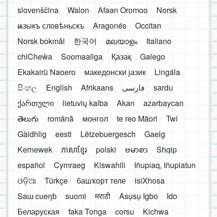
slovenščina
Walon
Afaan Oromoo
Norsk
ѩзыкъ словѣньскъ
Aragonés
Occitan
Norsk bokmål
한국어
മലയാളം
Italiano
chiCheŵa
Soomaaliga
Қазақ
Galego
Ekakairũ Naoero
македонски јазик
Lingála
සිංහල
English
Afrikaans
فارسی
sardu
ქართული
lietuvių kalba
Akan
azərbaycan
తెలుగు
română
монгол
te reo Māori
Twi
Gàidhlig
eesti
Lëtzebuergesch
Gaelg
Kernewek
ភាសាខ្មែរ
polski
ဗမာစာ
Shqip
español
Cymraeg
Kiswahili
Iñupiaq, Iñupiatun
ଓଡ଼ିଆ
Türkçe
башҡорт теле
isiXhosa
Saɯ cueŋƅ
suomi
मराठी
Asụsụ Igbo
Ido
Беларуская
faka Tonga
corsu
Kichwa