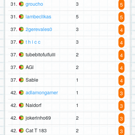
31.
groucho
3
5
31.
lambeclikas
5
5
37.
2gerevales0
3
4
37.
t h i c c
3
4
37.
tubebitofuifuiii
2
4
37.
AGI
2
4
37.
Sable
1
4
42.
adlamongamer
1
3
42.
Naidorf
1
3
42.
jokerinho69
2
3
42.
Cat T 183
2
3