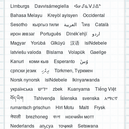
Limburgs
Davvisámegiella
ᐊᓂᔑᓈᐯᒧᐎᓐ
Bahasa Melayu
Kreyòl ayisyen
Occidental
Sesotho
кыргыз тили
العربية
ไทย
Català
ирон æвзаг
Português
Dinékʼehǰí
اردو
Magyar
Yorùbá
Gĩkũyũ
汉语
isiNdebele
latviešu valoda
Bislama
Volapük
Gaeilge
Kanuri
коми кыв
Esperanto
َوُسَ
српски језик
ދިވެހި
Türkmen, Түркмен
Norsk nynorsk
isiNdebele
Ikinyarwanda
українська
ייִדיש
zbek
Kuanyama
Tiếng Việt
བོད་ཡིག
Tshivenḓa
Íslenska
svenska
አማርኛ
rumantsch grischun
Hiri Motu
Malti
Frysk
नेपाली
brezhoneg
বাংলা
нохчийн мотт
Nederlands
аҧсуа
тоҷикӣ
Setswana