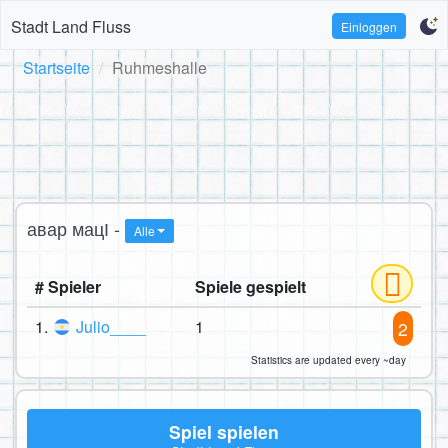
Stadt Land Fluss
Einloggen
Startseite
Ruhmeshalle
авар мацӀ -
Alle
# Spieler
Spiele gespielt
1.
Julio____
1
2
Statistics are updated every ~day
Spiel spielen