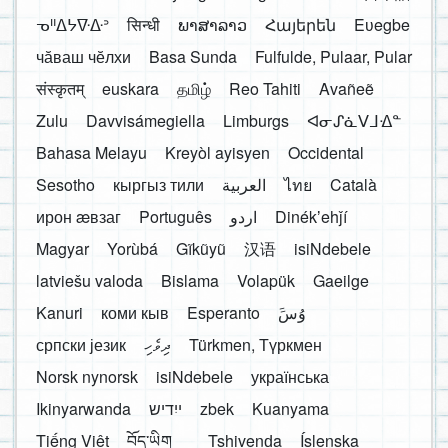
ᓀᐦᐃᔭᐍᐏᐣ
सिन्धी
ພາສາລາວ
Հայերեն
Eʋegbe
чӑваш чӗлхи
Basa Sunda
Fulfulde, Pulaar, Pular
संस्कृतम्
euskara
தமிழ்
Reo Tahiti
Avañeẽ
Zulu
Davvisámegiella
Limburgs
ᐊᓂᔑᓈᐯᒧᐎᓐ
Bahasa Melayu
Kreyòl ayisyen
Occidental
Sesotho
кыргыз тили
العربية
ไทย
Català
ирон æвзаг
Português
اردو
Dinékʼehǰí
Magyar
Yorùbá
Gĩkũyũ
汉语
isiNdebele
latviešu valoda
Bislama
Volapük
Gaeilge
Kanuri
коми кыв
Esperanto
َوُسَ
српски језик
ދިވެހި
Türkmen, Түркмен
Norsk nynorsk
isiNdebele
українська
Ikinyarwanda
ייִדיש
zbek
Kuanyama
Tiếng Việt
བོད་ཡིག
Tshivenḓa
Íslenska