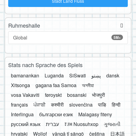
Stadt Land Fluss
Ruhmeshalle
Global
5M+
Stats nach Sprache des Spiels
bamanankan
Luganda
SiSwati
پښتو
dansk
Xitsonga
gagana faa Samoa
অসমীয়া
vosa Vakaviti
føroyskt
bosanski
भोजपुरी
français
ਪੰਜਾਬੀ
कश्मीरी
slovenčina
पाऴि
हिन्दी
Interlingua
български език
Malagasy fiteny
русский язык
עברית
ꆈꌠ꒿ Nuosuhxop
ગુજરાતી
hrvatski
Wollof
yângâ tî sängö
čeština
日本語