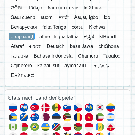
ଓଡ଼ିଆ
Türkçe
башҡорт теле
isiXhosa
Saɯ cueŋƅ
suomi
मराठी
Asụsụ Igbo
Ido
Беларуская
faka Tonga
corsu
Kichwa
авар мацӀ
latine, lingua latina
ಕನ್ನಡ
kiRundi
Afaraf
ትግርኛ
Deutsch
basa Jawa
chiShona
татарча
Bahasa Indonesia
Chamoru
Tagalog
Otjiherero
kalaallisut
aymar aru
Ελληνικά
Stats nach Land der Spieler