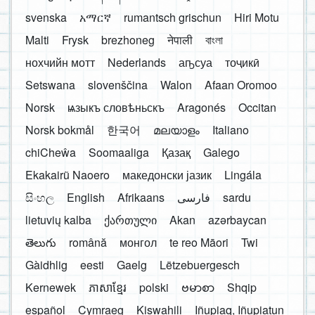
svenska
አማርኛ
rumantsch grischun
Hiri Motu
Malti
Frysk
brezhoneg
नेपाली
বাংলা
нохчийн мотт
Nederlands
аҧсуа
тоҷикӣ
Setswana
slovenščina
Walon
Afaan Oromoo
Norsk
ѩзыкъ словѣньскъ
Aragonés
Occitan
Norsk bokmål
한국어
മലയാളം
Italiano
chiCheŵa
Soomaaliga
Қазақ
Galego
Ekakairũ Naoero
македонски јазик
Lingála
සිංහල
English
Afrikaans
فارسی
sardu
lietuvių kalba
ქართული
Akan
azərbaycan
తెలుగు
română
монгол
te reo Māori
Twi
Gàidhlig
eesti
Gaelg
Lëtzebuergesch
Kernewek
ភាសាខ្មែរ
polski
ဗမာစာ
Shqip
español
Cymraeg
Kiswahili
Iñupiaq, Iñupiatun