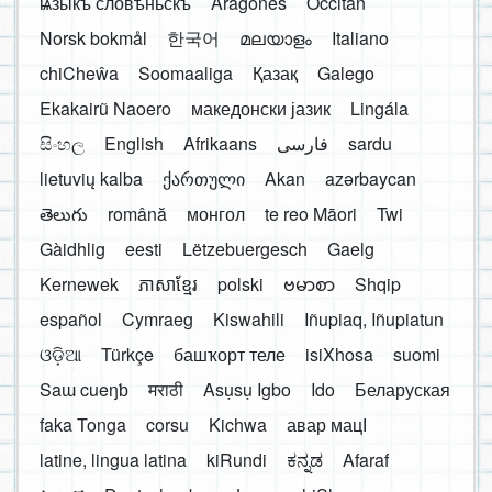
ѩзыкъ словѣньскъ
Aragonés
Occitan
Norsk bokmål
한국어
മലയാളം
Italiano
chiCheŵa
Soomaaliga
Қазақ
Galego
Ekakairũ Naoero
македонски јазик
Lingála
සිංහල
English
Afrikaans
فارسی
sardu
lietuvių kalba
ქართული
Akan
azərbaycan
తెలుగు
română
монгол
te reo Māori
Twi
Gàidhlig
eesti
Lëtzebuergesch
Gaelg
Kernewek
ភាសាខ្មែរ
polski
ဗမာစာ
Shqip
español
Cymraeg
Kiswahili
Iñupiaq, Iñupiatun
ଓଡ଼ିଆ
Türkçe
башҡорт теле
isiXhosa
suomi
Saɯ cueŋƅ
मराठी
Asụsụ Igbo
Ido
Беларуская
faka Tonga
corsu
Kichwa
авар мацӀ
latine, lingua latina
kiRundi
ಕನ್ನಡ
Afaraf