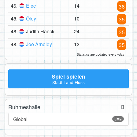
46.
Elec
14
36
48.
Öley
10
35
48.
Judith Haeck
24
35
48.
Joe Arnoldy
12
35
Statistics are updated every ~day
Spiel spielen
Stadt Land Fluss
Ruhmeshalle
Global
5M+