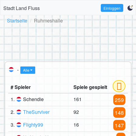
Stadt Land Fluss
Einloggen
Startseite
Ruhmeshalle
-
Alle
# Spieler
Spiele gespielt
1.
Schendie
161
259
2.
TheSurviver
92
148
3.
Flighty99
16
147