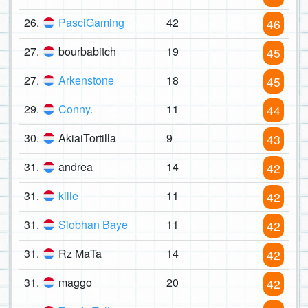
26.
PasciGaming
42
46
27.
bourbabitch
19
45
27.
Arkenstone
18
45
29.
Conny.
11
44
30.
AkiaiTortilla
9
43
31.
andrea
14
42
31.
kille
11
42
31.
Siobhan Baye
11
42
31.
Rz MaTa
14
42
31.
maggo
20
42