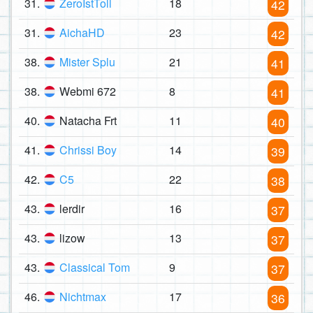
31.
ZeroIstToll
18
42
31.
AichaHD
23
42
38.
Mister Splu
21
41
38.
Webmi 672
8
41
40.
Natacha Frt
11
40
41.
Chrissi Boy
14
39
42.
C5
22
38
43.
lerdir
16
37
43.
lizow
13
37
43.
Classical Tom
9
37
46.
Nichtmax
17
36