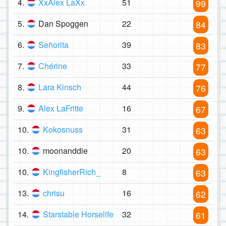
4.
XxAlex LaXx
51
99
5.
Dan Spoggen
22
84
6.
Señorita
39
83
7.
Chérine
33
77
8.
Lara Kinsch
44
76
9.
Alex LaFritte
16
67
10.
Kokosnuss
31
63
10.
moonanddie
20
63
10.
KingfisherRich_
8
63
13.
chrisu
16
62
14.
Starstable Horselife
32
61