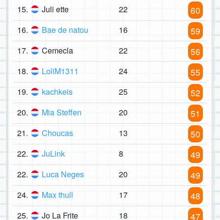
15.
Juli ette
22
60
16.
Bae de natou
16
59
17.
Cemecla
22
56
18.
LoliM1311
24
55
19.
kachkeis
25
52
20.
Mia Steffen
20
51
21.
Choucas
13
50
22.
JuLink
8
49
22.
Luca Neges
20
49
24.
Max thull
17
48
25.
Jo La Frite
18
47