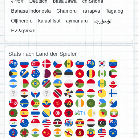
ትግርኛ
Deutsch
basa Jawa
chiShona
Bahasa Indonesia
Chamoru
татарча
Tagalog
Otjiherero
kalaallisut
aymar aru
Ελληνικά
Stats nach Land der Spieler