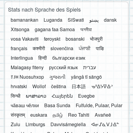
Stats nach Sprache des Spiels
bamanankan
Luganda
SiSwati
پښتو
dansk
Xitsonga
gagana faa Samoa
অসমীয়া
vosa Vakaviti
føroyskt
bosanski
भोजपुरी
français
कश्मीरी
slovenčina
ਪੰਜਾਬੀ
पाऴि
Interlingua
हिन्दी
български език
Malagasy fiteny
русский язык
עברית
ꆈꌠ꒿ Nuosuhxop
ગુજરાતી
yângâ tî sängö
hrvatski
Wollof
čeština
日本語
ᓀᐦᐃᔭᐍᐏᐣ
सिन्धी
ພາສາລາວ
Հայերեն
Eʋegbe
чӑваш чӗлхи
Basa Sunda
Fulfulde, Pulaar, Pular
संस्कृतम्
euskara
தமிழ்
Reo Tahiti
Avañeẽ
Zulu
Limburgs
Davvisámegiella
ᐊᓂᔑᓈᐯᒧᐎᓐ