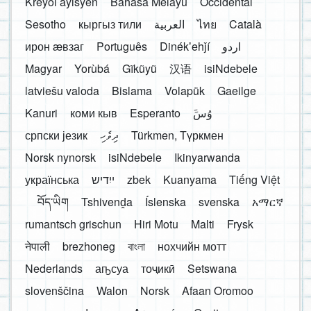
Kreyòl ayisyen
Bahasa Melayu
Occidental
Sesotho
кыргыз тили
العربية
ไทย
Català
ирон æвзаг
Português
Dinékʼehǰí
اردو
Magyar
Yorùbá
Gĩkũyũ
汉语
isiNdebele
latviešu valoda
Bislama
Volapük
Gaeilge
Kanuri
коми кыв
Esperanto
َوُسَ
српски језик
ދިވެހި
Türkmen, Түркмен
Norsk nynorsk
isiNdebele
Ikinyarwanda
українська
ייִדיש
zbek
Kuanyama
Tiếng Việt
བོད་ཡིག
Tshivenḓa
Íslenska
svenska
አማርኛ
rumantsch grischun
Hiri Motu
Malti
Frysk
नेपाली
brezhoneg
বাংলা
нохчийн мотт
Nederlands
аҧсуа
тоҷикӣ
Setswana
slovenščina
Walon
Norsk
Afaan Oromoo