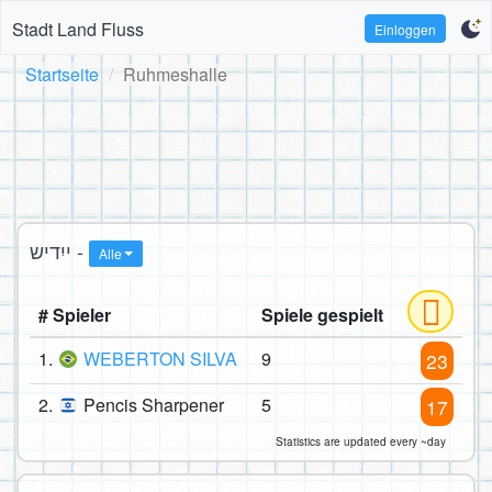
Stadt Land Fluss
Einloggen
Startseite
Ruhmeshalle
ייִדיש -
Alle
# Spieler
Spiele gespielt
1.
WEBERTON SILVA
9
23
2.
Pencis Sharpener
5
17
Statistics are updated every ~day