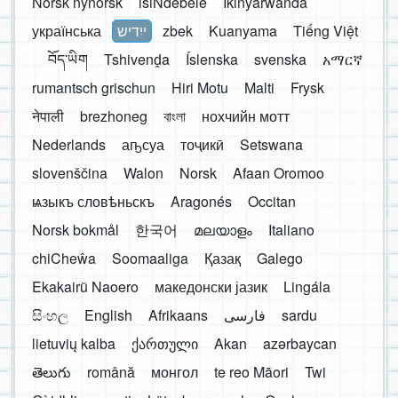
Norsk nynorsk
isiNdebele
Ikinyarwanda
українська
ייִדיש
zbek
Kuanyama
Tiếng Việt
བོད་ཡིག
Tshivenḓa
Íslenska
svenska
አማርኛ
rumantsch grischun
Hiri Motu
Malti
Frysk
नेपाली
brezhoneg
বাংলা
нохчийн мотт
Nederlands
аҧсуа
тоҷикӣ
Setswana
slovenščina
Walon
Norsk
Afaan Oromoo
ѩзыкъ словѣньскъ
Aragonés
Occitan
Norsk bokmål
한국어
മലയാളം
Italiano
chiCheŵa
Soomaaliga
Қазақ
Galego
Ekakairũ Naoero
македонски јазик
Lingála
සිංහල
English
Afrikaans
فارسی
sardu
lietuvių kalba
ქართული
Akan
azərbaycan
తెలుగు
română
монгол
te reo Māori
Twi