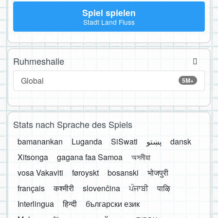
Spiel spielen
Stadt Land Fluss
Ruhmeshalle
Global
5M+
Stats nach Sprache des Spiels
bamanankan
Luganda
SiSwati
پښتو
dansk
Xitsonga
gagana faa Samoa
অসমীয়া
vosa Vakaviti
føroyskt
bosanski
भोजपुरी
français
कश्मीरी
slovenčina
ਪੰਜਾਬੀ
पाऴि
Interlingua
हिन्दी
български език