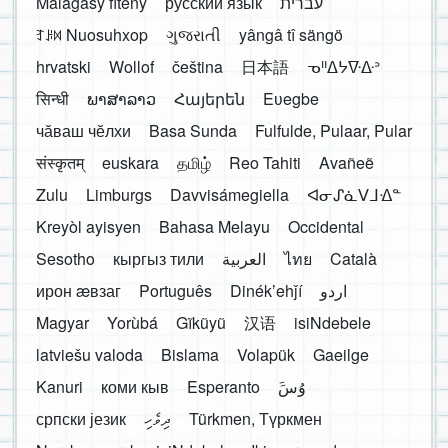
Malagasy fiteny
русский язык
עברית
ꆈꌠ꒿ Nuosuhxop
ગુજરાતી
yângâ tî sängö
hrvatski
Wollof
čeština
日本語
ᓀᐦᐃᔭᐍᐏᐣ
सिन्धी
ພາສາລາວ
Հայերեն
Eʋegbe
чӑваш чӗлхи
Basa Sunda
Fulfulde, Pulaar, Pular
संस्कृतम्
euskara
தமிழ்
Reo Tahiti
Avañeẽ
Zulu
Limburgs
Davvisámegiella
ᐊᓂᔑᓈᐯᒧᐎᓐ
Kreyòl ayisyen
Bahasa Melayu
Occidental
Sesotho
кыргыз тили
العربية
ไทย
Català
ирон æвзаг
Português
Dinékʼehǰí
اردو
Magyar
Yorùbá
Gĩkũyũ
汉语
isiNdebele
latviešu valoda
Bislama
Volapük
Gaeilge
Kanuri
коми кыв
Esperanto
َوُسَ
српски језик
ދިވެހި
Türkmen, Түркмен