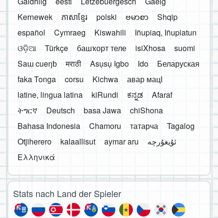
Gàidhlig
eesti
Lëtzebuergesch
Gaelg
Kernewek
ភាសាខ្មែរ
polski
ဗမာစာ
Shqip
español
Cymraeg
Kiswahili
Iñupiaq, Iñupiatun
ଓଡ଼ିଆ
Türkçe
башҡорт теле
isiXhosa
suomi
Saɯ cueŋƅ
मराठी
Asụsụ Igbo
Ido
Беларуская
faka Tonga
corsu
Kichwa
авар мацӀ
latine, lingua latina
kiRundi
ಕನ್ನಡ
Afaraf
ትግርኛ
Deutsch
basa Jawa
chiShona
Bahasa Indonesia
Chamoru
татарча
Tagalog
Otjiherero
kalaallisut
aymar aru
Ελληνικά
Stats nach Land der Spieler