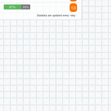
13
67%
33%
Statistics are updated every ~day