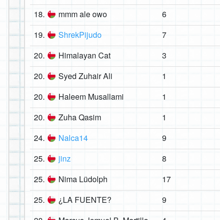
18.
mmm ale owo
6
19.
ShrekPijudo
7
20.
Himalayan Cat
3
20.
Syed Zuhair Ali
1
20.
Haleem Musallami
1
20.
Zuha Qasim
1
24.
Nalca14
9
25.
jinz
8
25.
Nima Lüdolph
17
25.
¿LA FUENTE?
9