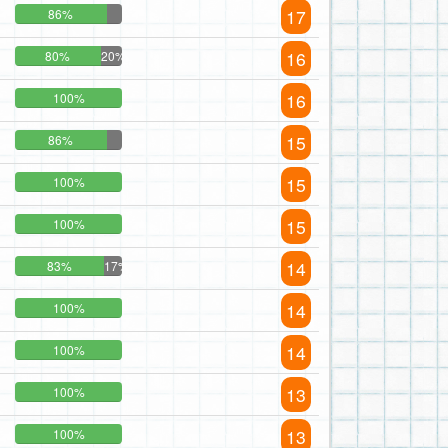
17
86%
16
80%
20%
16
100%
15
86%
15
100%
15
100%
14
83%
17%
14
100%
14
100%
13
100%
13
100%