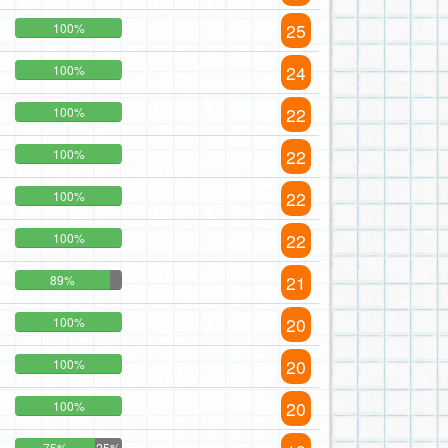
25
100%
24
100%
22
100%
22
100%
22
100%
22
100%
21
89%
20
100%
20
100%
20
100%
75%
25%