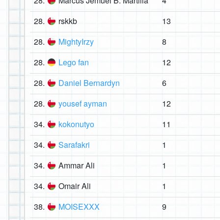
28.
Marcus Jemuel B. Martilla
4
28.
rskkb
13
28.
MightyIrzy
8
28.
Lego fan
12
28.
Daniel Bernardyn
6
28.
yousef ayman
12
34.
kokonutyo
11
34.
Sarafakri
1
34.
Ammar Ali
1
34.
Omair Ali
1
38.
MOISEXXX
9