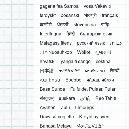
gagana faa Samoa
vosa Vakaviti
føroyskt
bosanski
भोजपुरी
français
कश्मीरी
ਪੰਜਾਬੀ
slovenčina
पाऴि
Interlingua
हिन्दी
български език
Malagasy fiteny
русский язык
עברית
ꆈꌠ꒿ Nuosuhxop
Wollof
ગુજરાતી
hrvatski
yângâ tî sängö
čeština
日本語
ᓀᐦᐃᔭᐍᐏᐣ
ພາສາລາວ
सिन्धी
Հայերեն
Eʋegbe
чӑваш чӗлхи
Basa Sunda
Fulfulde, Pulaar, Pular
संस्कृतम्
euskara
தமிழ்
Reo Tahiti
Avañeẽ
Zulu
Limburgs
Davvisámegiella
Kreyòl ayisyen
Bahasa Melayu
ᐊᓂᔑᓈᐯᒧᐎᓐ