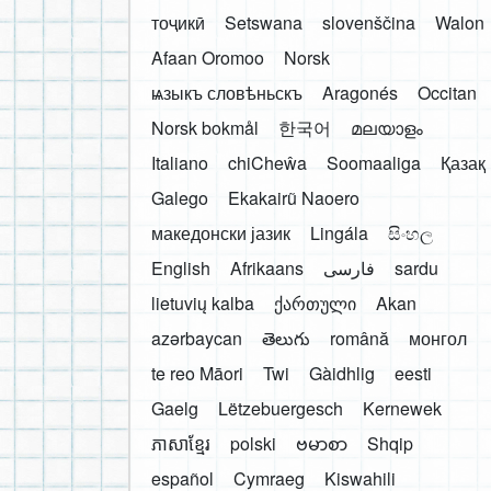
тоҷикӣ
Setswana
slovenščina
Walon
Afaan Oromoo
Norsk
ѩзыкъ словѣньскъ
Aragonés
Occitan
Norsk bokmål
한국어
മലയാളം
Italiano
chiCheŵa
Soomaaliga
Қазақ
Galego
Ekakairũ Naoero
македонски јазик
Lingála
සිංහල
English
Afrikaans
فارسی
sardu
lietuvių kalba
ქართული
Akan
azərbaycan
తెలుగు
română
монгол
te reo Māori
Twi
Gàidhlig
eesti
Gaelg
Lëtzebuergesch
Kernewek
ភាសាខ្មែរ
polski
ဗမာစာ
Shqip
español
Cymraeg
Kiswahili