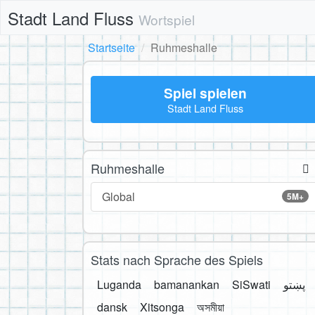
Stadt Land Fluss
Wortspiel
Startseite
Ruhmeshalle
Spiel spielen
Stadt Land Fluss
Ruhmeshalle
Global
5M+
Stats nach Sprache des Spiels
Luganda
bamanankan
SiSwati
پښتو
dansk
Xitsonga
অসমীয়া