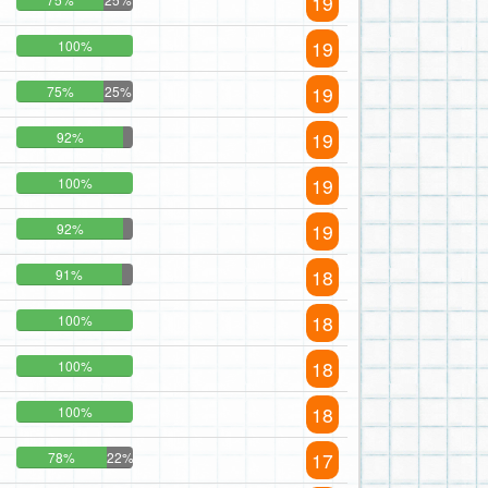
19
19
100%
19
75%
25%
19
92%
19
100%
19
92%
18
91%
18
100%
18
100%
18
100%
17
78%
22%