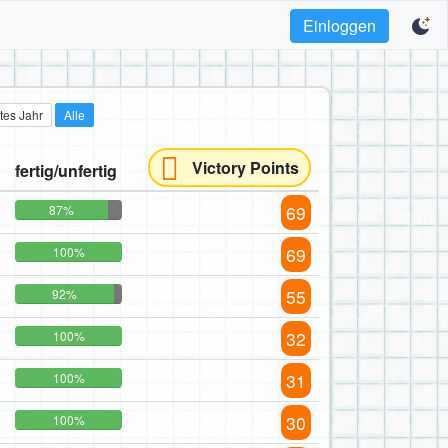
Einloggen
tes Jahr
Alle
Victory Points
fertig/unfertig
69
87%
69
100%
55
92%
32
100%
31
100%
30
100%