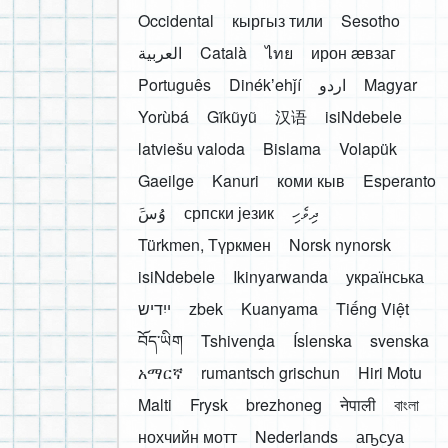
Occidental
кыргыз тили
Sesotho
العربية
Català
ไทย
ирон æвзаг
Português
Dinékʼehǰí
اردو
Magyar
Yorùbá
Gĩkũyũ
汉语
isiNdebele
latviešu valoda
Bislama
Volapük
Gaeilge
Kanuri
коми кыв
Esperanto
َوُسَ
српски језик
ދިވެހި
Türkmen, Түркмен
Norsk nynorsk
isiNdebele
Ikinyarwanda
українська
ייִדיש
zbek
Kuanyama
Tiếng Việt
བོད་ཡིག
Tshivenḓa
Íslenska
svenska
አማርኛ
rumantsch grischun
Hiri Motu
Malti
Frysk
brezhoneg
नेपाली
বাংলা
нохчийн мотт
Nederlands
аҧсуа