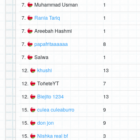
7.
Muhammad Usman
1
7.
Rania Tariq
1
7.
Areebah Hashmi
1
7.
papafritaaaaaa
8
7.
Salwa
1
12.
khushi
13
12.
ToñeteYT
7
12.
Biejito 1234
13
15.
culea culeaburro
9
15.
don jon
9
15.
Nishka real bf
3