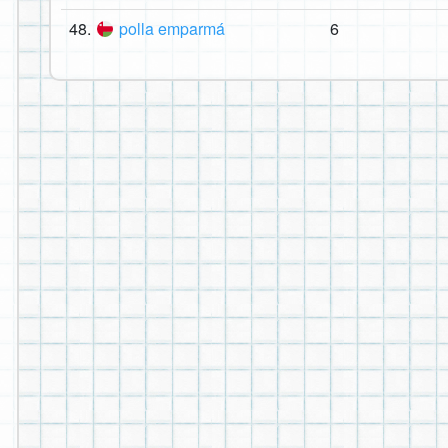
48.
polla emparmá
6