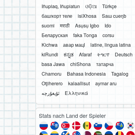
Iñupiaq, Iñupiatun
ଓଡ଼ିଆ
Türkçe
башҡорт теле
isiXhosa
Saɯ cueŋƅ
suomi
मराठी
Asụsụ Igbo
Ido
Беларуская
faka Tonga
corsu
Kichwa
авар мацӀ
latine, lingua latina
kiRundi
ಕನ್ನಡ
Afaraf
ትግርኛ
Deutsch
basa Jawa
chiShona
татарча
Chamoru
Bahasa Indonesia
Tagalog
Otjiherero
kalaallisut
aymar aru
Ελληνικά
Stats nach Land der Spieler