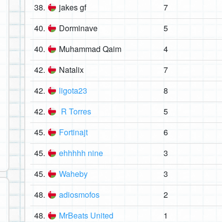
38.
jakes gf
7
40.
Dorminave
5
40.
Muhammad Qaim
4
42.
Natalix
7
42.
ligota23
8
42.
R Torres
5
45.
Fortinajt
6
45.
ehhhhh nine
3
45.
Waheby
3
48.
adiosmofos
2
48.
MrBeats United
1