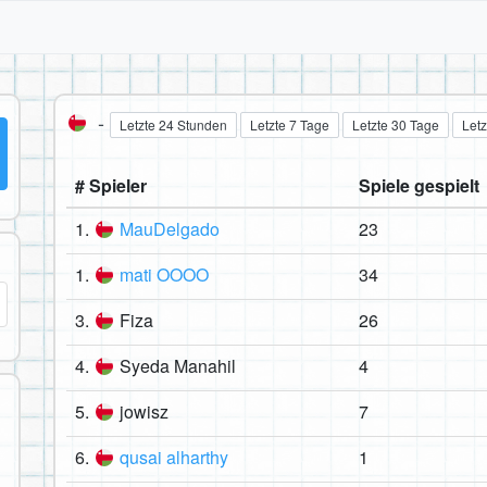
-
Letzte 24 Stunden
Letzte 7 Tage
Letzte 30 Tage
Letz
# Spieler
Spiele gespielt
1.
MauDelgado
23
1.
mati OOOO
34
3.
Fiza
26
4.
Syeda Manahil
4
5.
jowisz
7
6.
qusai alharthy
1