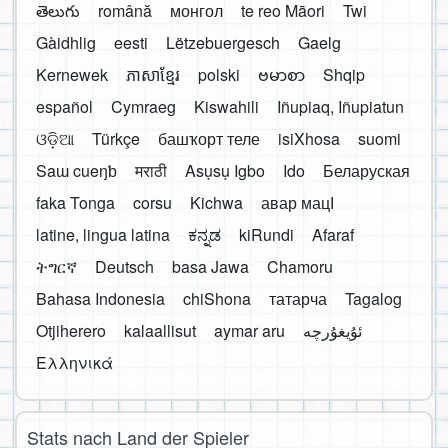
తెలుగు
română
монгол
te reo Māori
Twi
Gàidhlig
eesti
Lëtzebuergesch
Gaelg
Kernewek
ភាសាខ្មែរ
polski
ဗမာစာ
Shqip
español
Cymraeg
Kiswahili
Iñupiaq, Iñupiatun
ଓଡ଼ିଆ
Türkçe
башҡорт теле
isiXhosa
suomi
Saɯ cueŋƅ
मराठी
Asụsụ Igbo
Ido
Беларуская
faka Tonga
corsu
Kichwa
авар мацӀ
latine, lingua latina
ಕನ್ನಡ
kiRundi
Afaraf
ትግርኛ
Deutsch
basa Jawa
Chamoru
Bahasa Indonesia
chiShona
татарча
Tagalog
Otjiherero
kalaallisut
aymar aru
Ελληνικά
Stats nach Land der Spieler