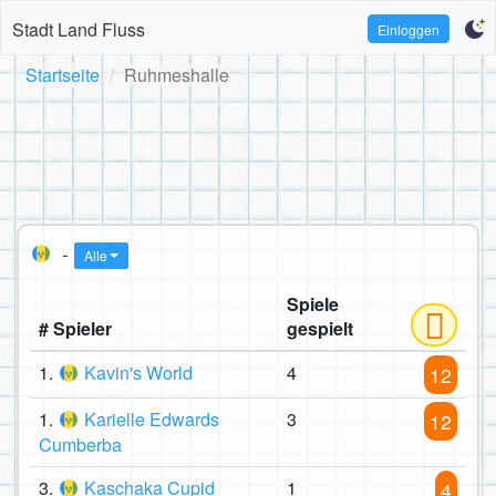
Stadt Land Fluss
Einloggen
Startseite
Ruhmeshalle
-
Alle
Spiele
# Spieler
gespielt
1.
Kavin's World
4
12
1.
Karielle Edwards
3
12
Cumberba
3.
Kaschaka Cupid
1
4