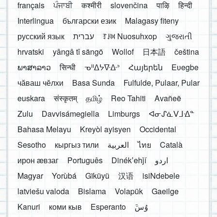
français
ਪੰਜਾਬੀ
कश्मीरी
slovenčina
पाऴि
हिन्दी
Interlingua
български език
Malagasy fiteny
русский язык
עברית
ꆈꌠ꒿ Nuosuhxop
ગુજરાતી
hrvatski
yângâ tî sängö
Wollof
日本語
čeština
ພາສາລາວ
सिन्धी
ᓀᐦᐃᔭᐍᐏᐣ
Հայերեն
Eʋegbe
чӑваш чӗлхи
Basa Sunda
Fulfulde, Pulaar, Pular
euskara
संस्कृतम्
தமிழ்
Reo Tahiti
Avañeẽ
Zulu
Davvisámegiella
Limburgs
ᐊᓂᔑᓈᐯᒧᐎᓐ
Bahasa Melayu
Kreyòl ayisyen
Occidental
Sesotho
кыргыз тили
العربية
ไทย
Català
ирон æвзаг
Português
Dinékʼehǰí
اردو
Magyar
Yorùbá
Gĩkũyũ
汉语
isiNdebele
latviešu valoda
Bislama
Volapük
Gaeilge
Kanuri
коми кыв
Esperanto
َوُسَ