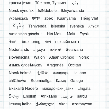
српски језик
Türkmen, Түркмен
ދިވެހި
Norsk nynorsk
isiNdebele
Ikinyarwanda
українська
ייִדיש
zbek
Kuanyama
Tiếng Việt
བོད་ཡིག
Tshivenḓa
Íslenska
svenska
አማርኛ
rumantsch grischun
Hiri Motu
Malti
Frysk
नेपाली
brezhoneg
বাংলা
нохчийн мотт
Nederlands
аҧсуа
тоҷикӣ
Setswana
slovenščina
Walon
Afaan Oromoo
Norsk
ѩзыкъ словѣньскъ
Aragonés
Occitan
Norsk bokmål
한국어
മലയാളം
Italiano
chiCheŵa
Soomaaliga
Қазақ
Galego
Ekakairũ Naoero
македонски јазик
Lingála
සිංහල
English
Afrikaans
فارسی
sardu
lietuvių kalba
ქართული
Akan
azərbaycan