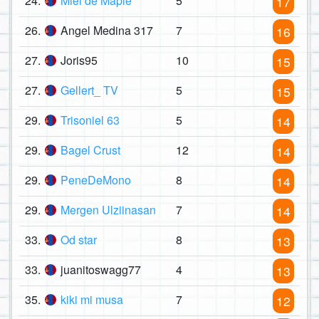
24.
Miel de Maple
5
17
26.
Angel Medina 317
7
16
27.
Joris95
10
15
27.
Gellert_ TV
5
15
29.
Trisoniel 63
5
14
29.
Bagel Crust
12
14
29.
PeneDeMono
8
14
29.
Mergen Ulziinasan
7
14
33.
Od star
8
13
33.
juanitoswagg77
4
13
35.
kiki mi musa
7
12