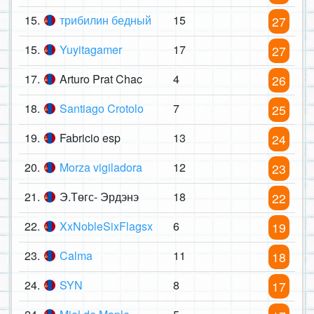
15.
трибилин бедный
15
27
15.
Yuyitagamer
17
27
17.
Arturo Prat Chac
4
26
18.
Santiago Crotolo
7
25
19.
Fabricio esp
13
24
20.
Morza vigiladora
12
23
21.
Э.Төгс- Эрдэнэ
18
22
22.
XxNobleSixFlagsx
6
19
23.
Calma
11
18
24.
SYN
8
17