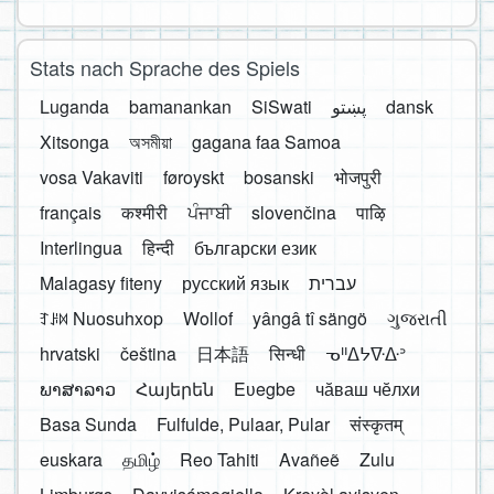
Stats nach Sprache des Spiels
Luganda
bamanankan
SiSwati
پښتو
dansk
Xitsonga
অসমীয়া
gagana faa Samoa
vosa Vakaviti
føroyskt
bosanski
भोजपुरी
français
कश्मीरी
ਪੰਜਾਬੀ
slovenčina
पाऴि
Interlingua
हिन्दी
български език
Malagasy fiteny
русский язык
עברית
ꆈꌠ꒿ Nuosuhxop
Wollof
yângâ tî sängö
ગુજરાતી
hrvatski
čeština
日本語
सिन्धी
ᓀᐦᐃᔭᐍᐏᐣ
ພາສາລາວ
Հայերեն
Eʋegbe
чӑваш чӗлхи
Basa Sunda
Fulfulde, Pulaar, Pular
संस्कृतम्
euskara
தமிழ்
Reo Tahiti
Avañeẽ
Zulu