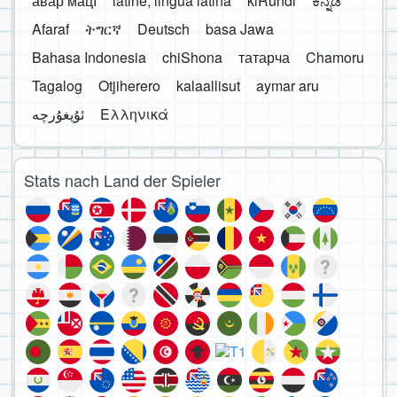
авар мацӀ
latine, lingua latina
kiRundi
ಕನ್ನಡ
Afaraf
ትግርኛ
Deutsch
basa Jawa
Bahasa Indonesia
chiShona
татарча
Chamoru
Tagalog
Otjiherero
kalaallisut
aymar aru
Ελληνικά
Stats nach Land der Spieler