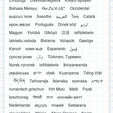
Limburgs
Davvisámegiella
Kreyòl ayisyen
Bahasa Melayu
ᐊᓂᔑᓈᐯᒧᐎᓐ
Occidental
кыргыз тили
Sesotho
العربية
ไทย
Català
ирон æвзаг
Português
Dinékʼehǰí
اردو
Magyar
Yorùbá
Gĩkũyũ
汉语
isiNdebele
latviešu valoda
Bislama
Volapük
Gaeilge
Kanuri
коми кыв
Esperanto
َوُسَ
српски језик
ދިވެހި
Türkmen, Түркмен
Norsk nynorsk
isiNdebele
Ikinyarwanda
українська
ייִדיש
zbek
Kuanyama
Tiếng Việt
བོད་ཡིག
Tshivenḓa
Íslenska
svenska
አማርኛ
rumantsch grischun
Hiri Motu
Malti
Frysk
brezhoneg
नेपाली
বাংলা
нохчийн мотт
Nederlands
аҧсуа
тоҷикӣ
Setswana