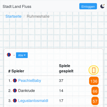
Stadt Land Fluss
Einloggen
Startseite
Ruhmeshalle
-
Alle
Spiele
# Spieler
gespielt
1.
PeachieBaby
37
136
2.
Dankrude
14
66
3.
Legustanlosmaldi
17
57