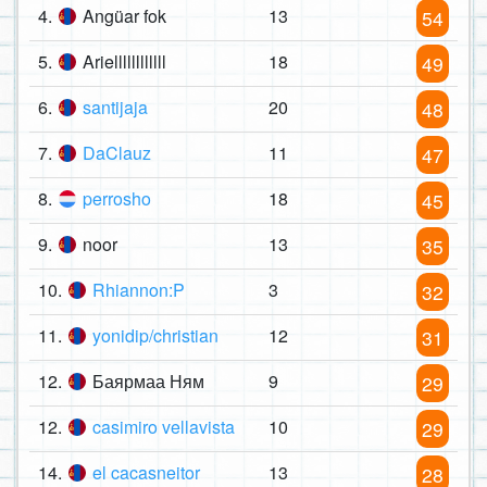
4.
Angüar fok
13
54
5.
Ariellllllllllll
18
49
6.
santijaja
20
48
7.
DaClauz
11
47
8.
perrosho
18
45
9.
noor
13
35
10.
Rhiannon:P
3
32
11.
yonidip/christian
12
31
12.
Баярмаа Ням
9
29
12.
casimiro vellavista
10
29
14.
el cacasneitor
13
28