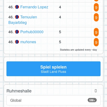
46.
Fernando Lopez
4
9
46.
Temuulen
4
9
Bayarbileg
46.
Porhub30000
5
9
46.
muñones
5
9
Statistics are updated every ~day
Spiel spielen
Stadt Land Fluss
Ruhmeshalle
Global
5M+