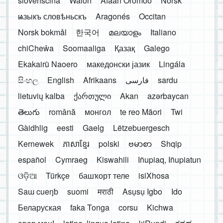
slovenščina
Walon
Afaan Oromoo
Norsk
ѩзыкъ словѣньскъ
Aragonés
Occitan
Norsk bokmål
한국어
മലയാളം
Italiano
chiCheŵa
Soomaaliga
Қазақ
Galego
Ekakairũ Naoero
македонски јазик
Lingála
සිංහල
English
Afrikaans
فارسی
sardu
lietuvių kalba
ქართული
Akan
azərbaycan
తెలుగు
română
монгол
te reo Māori
Twi
Gàidhlig
eesti
Gaelg
Lëtzebuergesch
Kernewek
ភាសាខ្មែរ
polski
ဗမာစာ
Shqip
español
Cymraeg
Kiswahili
Iñupiaq, Iñupiatun
ଓଡ଼ିଆ
Türkçe
башҡорт теле
isiXhosa
Saɯ cueŋƅ
suomi
मराठी
Asụsụ Igbo
Ido
Беларуская
faka Tonga
corsu
Kichwa