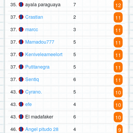
35.
ayala paraguaya
7
12
37.
Crastian
2
11
37.
marcc
3
11
37.
Mamadou777
5
11
37.
Keniveleameelort
5
11
37.
Putitanegra
5
11
37.
Sentiq
6
11
43.
Cyrano.
5
10
43.
efe
4
10
43.
El madafaker
6
10
46.
Angel pitudo 28
4
9