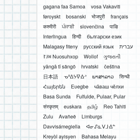
gagana faa Samoa
vosa Vakaviti
føroyskt
bosanski
भोजपुरी
français
कश्मीरी
ਪੰਜਾਬੀ
slovenčina
पाऴि
Interlingua
हिन्दी
български език
Malagasy fiteny
русский язык
עברית
ꆈꌠ꒿ Nuosuhxop
Wollof
ગુજરાતી
yângâ tî sängö
hrvatski
čeština
日本語
ᓀᐦᐃᔭᐍᐏᐣ
ພາສາລາວ
सिन्धी
Հայերեն
Eʋegbe
чӑваш чӗлхи
Basa Sunda
Fulfulde, Pulaar, Pular
संस्कृतम्
euskara
தமிழ்
Reo Tahiti
Zulu
Avañeẽ
Limburgs
Davvisámegiella
ᐊᓂᔑᓈᐯᒧᐎᓐ
Kreyòl ayisyen
Bahasa Melayu