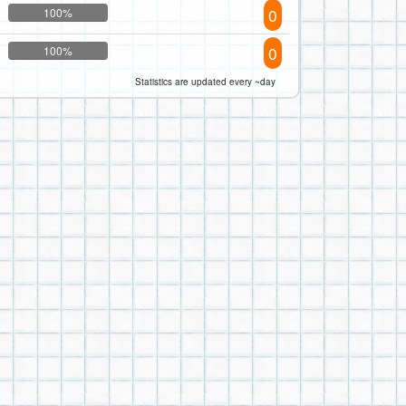
0
100%
0
100%
Statistics are updated every ~day