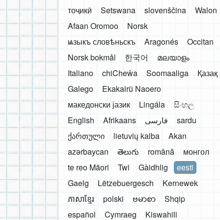
тоҷикӣ
Setswana
slovenščina
Walon
Afaan Oromoo
Norsk
ѩзыкъ словѣньскъ
Aragonés
Occitan
Norsk bokmål
한국어
മലയാളം
Italiano
chiCheŵa
Soomaaliga
Қазақ
Galego
Ekakairũ Naoero
македонски јазик
Lingála
සිංහල
English
Afrikaans
فارسی
sardu
ქართული
lietuvių kalba
Akan
azərbaycan
తెలుగు
română
монгол
te reo Māori
Twi
Gàidhlig
eesti
Gaelg
Lëtzebuergesch
Kernewek
ភាសាខ្មែរ
polski
ဗမာစာ
Shqip
español
Cymraeg
Kiswahili