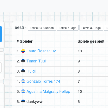
eesti -
Letzte 24 Stunden
Letzte 7 Tage
Letzte 30 Tage
L
# Spieler
Spiele gespielt
1.
Laura Rosas 992
13
2.
Timon Tuul
9
3.
H3idi
8
4.
Gonzalo Torres 174
7
5.
Agustina Malgratty Felipp
10
6.
dankyww
6