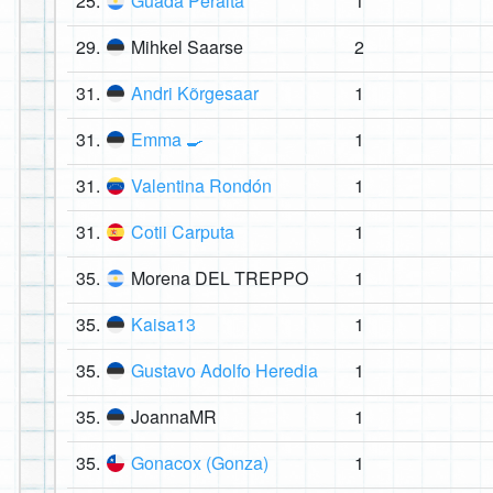
25.
Guada Peralta
1
29.
Mihkel Saarse
2
31.
Andri Kõrgesaar
1
31.
Emma 🍳
1
31.
Valentina Rondón
1
31.
Cotii Carputa
1
35.
Morena DEL TREPPO
1
35.
Kaisa13
1
35.
Gustavo Adolfo Heredia
1
35.
JoannaMR
1
35.
Gonacox (Gonza)
1