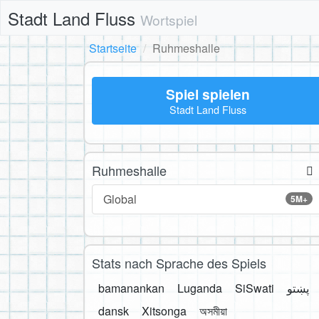
Stadt Land Fluss
Wortspiel
Startseite
Ruhmeshalle
Spiel spielen
Stadt Land Fluss
Ruhmeshalle
Global
5M+
Stats nach Sprache des Spiels
bamanankan
Luganda
SiSwati
پښتو
dansk
Xitsonga
অসমীয়া