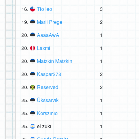
16.
Tio leo
3
19.
Marii Pregel
2
20.
AaaaAwA
1
20.
Laxmi
1
20.
Matzkin Matzkin
1
20.
Kaspar278
2
20.
Reserved
2
25.
Ükssarvik
1
25.
Korszinio
1
25.
el zuki
1