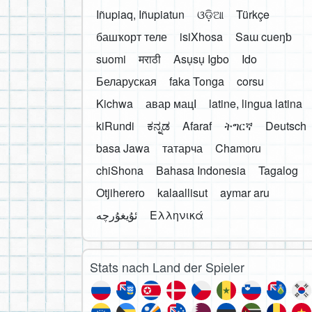
Iñupiaq, Iñupiatun
ଓଡ଼ିଆ
Türkçe
башҡорт теле
isiXhosa
Saɯ cueŋƅ
suomi
मराठी
Asụsụ Igbo
Ido
Беларуская
faka Tonga
corsu
Kichwa
авар мацӀ
latine, lingua latina
kiRundi
ಕನ್ನಡ
Afaraf
ትግርኛ
Deutsch
basa Jawa
татарча
Chamoru
chiShona
Bahasa Indonesia
Tagalog
Otjiherero
kalaallisut
aymar aru
Ελληνικά
Stats nach Land der Spieler