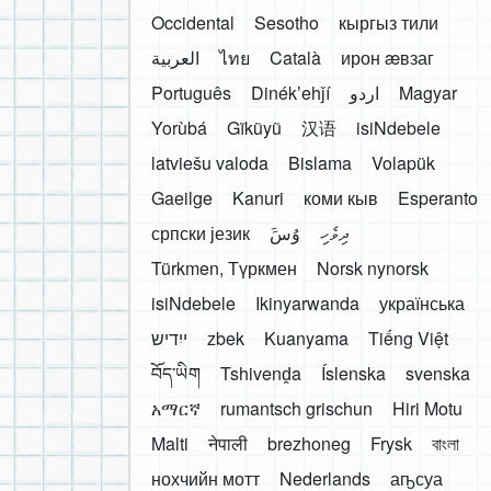
Occidental
Sesotho
кыргыз тили
العربية
ไทย
Català
ирон æвзаг
Português
Dinékʼehǰí
اردو
Magyar
Yorùbá
Gĩkũyũ
汉语
isiNdebele
latviešu valoda
Bislama
Volapük
Gaeilge
Kanuri
коми кыв
Esperanto
српски језик
َوُسَ
ދިވެހި
Türkmen, Түркмен
Norsk nynorsk
isiNdebele
Ikinyarwanda
українська
ייִדיש
zbek
Kuanyama
Tiếng Việt
བོད་ཡིག
Tshivenḓa
Íslenska
svenska
አማርኛ
rumantsch grischun
Hiri Motu
Malti
नेपाली
brezhoneg
Frysk
বাংলা
нохчийн мотт
Nederlands
аҧсуа