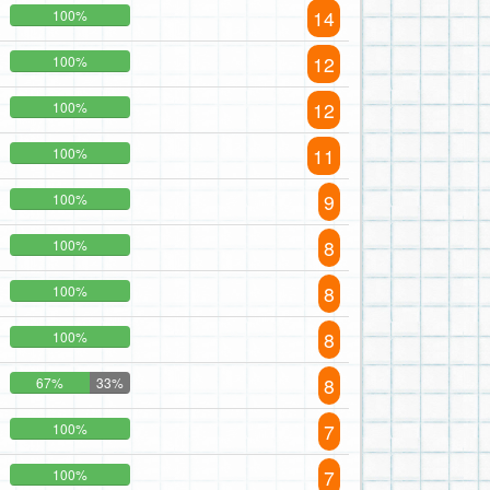
14
100%
12
100%
12
100%
11
100%
9
100%
8
100%
8
100%
8
100%
8
67%
33%
7
100%
7
100%