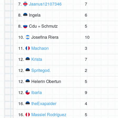
7.
Jaanus12107346
7
8.
Ingela
6
8.
Cdu = Schmutz
5
10.
Josefina Riera
10
11.
Machaon
3
12.
Krista
7
12.
Spritegod.
2
12.
Helerin Obertun
5
12.
ibarla
9
16.
theExapaider
4
16.
Massiel Rodríguez
5