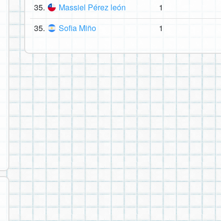
35.
Massiel Pérez león
1
35.
Sofia Miño
1