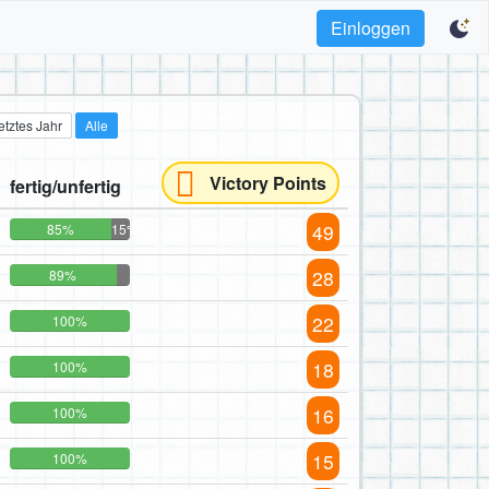
Einloggen
etztes Jahr
Alle
Victory Points
fertig/unfertig
49
85%
15%
28
89%
22
100%
18
100%
16
100%
15
100%