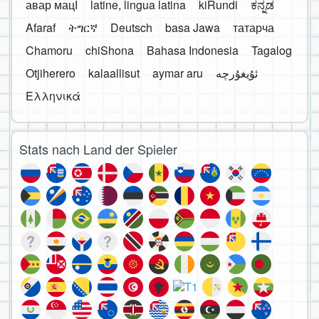
авар мацӀ
latine, lingua latina
kiRundi
ಕನ್ನಡ
Afaraf
ትግርኛ
Deutsch
basa Jawa
татарча
Chamoru
chiShona
Bahasa Indonesia
Tagalog
Otjiherero
kalaallisut
aymar aru
Ελληνικά
Stats nach Land der Spieler