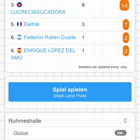
3.
8
14
LUCRECIASUCADORA
5.
Deltrak
3
7
6.
Federico Ruben Duarte
1
2
6.
ENRIQUE LÓPEZ DEL
1
2
AMO
Statistics are updated every ~day
Spiel spielen
Stadt Land Fluss
Ruhmeshalle
Global
5M+