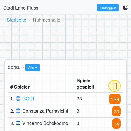
Stadt Land Fluss
Einloggen
Startseite
Ruhmeshalle
corsu -
Alle
Spiele
# Spieler
gespielt
1.
GODI
28
128
2.
Constanza Parravicini
8
23
3.
Vincerino Schokodino
3
14