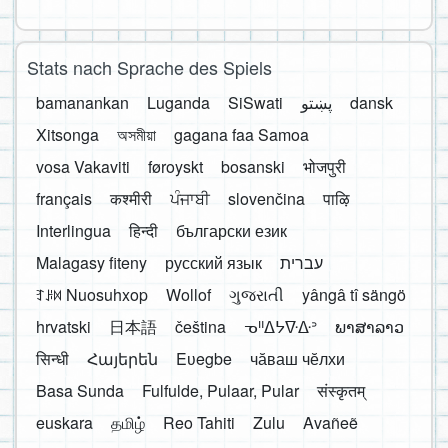
Stats nach Sprache des Spiels
bamanankan
Luganda
SiSwati
پښتو
dansk
Xitsonga
অসমীয়া
gagana faa Samoa
vosa Vakaviti
føroyskt
bosanski
भोजपुरी
français
कश्मीरी
ਪੰਜਾਬੀ
slovenčina
पाऴि
Interlingua
हिन्दी
български език
Malagasy fiteny
русский язык
עברית
ꆈꌠ꒿ Nuosuhxop
Wollof
ગુજરાતી
yângâ tî sängö
hrvatski
日本語
čeština
ᓀᐦᐃᔭᐍᐏᐣ
ພາສາລາວ
सिन्धी
Հայերեն
Eʋegbe
чӑваш чӗлхи
Basa Sunda
Fulfulde, Pulaar, Pular
संस्कृतम्
euskara
தமிழ்
Reo Tahiti
Zulu
Avañeẽ