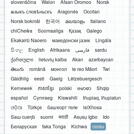
slovenščina
Walon
Afaan Oromoo
Norsk
ѩзыкъ словѣньскъ
Aragonés
Occitan
Norsk bokmål
한국어
മലയാളം
Italiano
chiCheŵa
Soomaaliga
Қазақ
Galego
Ekakairũ Naoero
македонски јазик
Lingála
සිංහල
English
Afrikaans
فارسی
sardu
ქართული
lietuvių kalba
Akan
azərbaycan
తెలుగు
română
монгол
te reo Māori
Twi
Gàidhlig
eesti
Gaelg
Lëtzebuergesch
Kernewek
ភាសាខ្មែរ
polski
ဗမာစာ
Shqip
español
Cymraeg
Kiswahili
Iñupiaq, Iñupiatun
ଓଡ଼ିଆ
Türkçe
башҡорт теле
isiXhosa
Saɯ cueŋƅ
suomi
मराठी
Asụsụ Igbo
Ido
Беларуская
faka Tonga
Kichwa
corsu