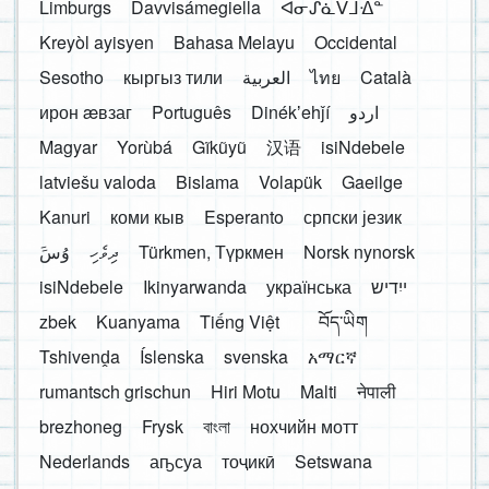
Limburgs
Davvisámegiella
ᐊᓂᔑᓈᐯᒧᐎᓐ
Kreyòl ayisyen
Bahasa Melayu
Occidental
Sesotho
кыргыз тили
العربية
ไทย
Català
ирон æвзаг
Português
Dinékʼehǰí
اردو
Magyar
Yorùbá
Gĩkũyũ
汉语
isiNdebele
latviešu valoda
Bislama
Volapük
Gaeilge
Kanuri
коми кыв
Esperanto
српски језик
َوُسَ
ދިވެހި
Türkmen, Түркмен
Norsk nynorsk
isiNdebele
Ikinyarwanda
українська
ייִדיש
zbek
Kuanyama
Tiếng Việt
བོད་ཡིག
Tshivenḓa
Íslenska
svenska
አማርኛ
rumantsch grischun
Hiri Motu
Malti
नेपाली
brezhoneg
Frysk
বাংলা
нохчийн мотт
Nederlands
аҧсуа
тоҷикӣ
Setswana