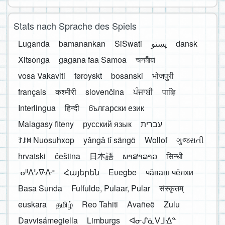
Stats nach Sprache des Spiels
Luganda
bamanankan
SiSwati
پښتو
dansk
Xitsonga
gagana faa Samoa
অসমীয়া
vosa Vakaviti
føroyskt
bosanski
भोजपुरी
français
कश्मीरी
slovenčina
ਪੰਜਾਬੀ
पाऴि
Interlingua
हिन्दी
български език
Malagasy fiteny
русский язык
עברית
ꆈꌠ꒿ Nuosuhxop
yângâ tî sängö
Wollof
ગુજરાતી
hrvatski
čeština
日本語
ພາສາລາວ
सिन्धी
ᓀᐦᐃᔭᐍᐏᐣ
Հայերեն
Eʋegbe
чӑваш чӗлхи
Basa Sunda
Fulfulde, Pulaar, Pular
संस्कृतम्
euskara
தமிழ்
Reo Tahiti
Avañeẽ
Zulu
Davvisámegiella
Limburgs
ᐊᓂᔑᓈᐯᒧᐎᓐ