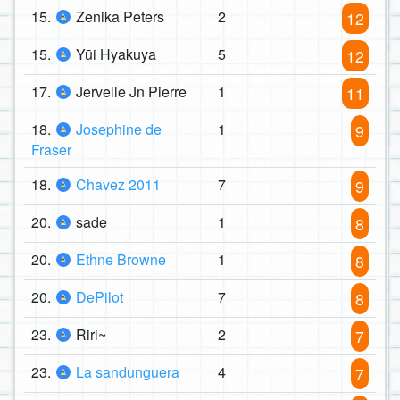
15.
Zenika Peters
2
12
15.
Yūi Hyakuya
5
12
17.
Jervelle Jn Pierre
1
11
18.
Josephine de
1
9
Fraser
18.
Chavez 2011
7
9
20.
sade
1
8
20.
Ethne Browne
1
8
20.
DePilot
7
8
23.
Riri~
2
7
23.
La sandunguera
4
7