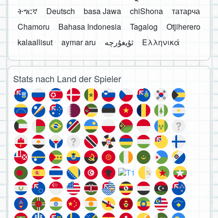
ትግርኛ
Deutsch
basa Jawa
chiShona
татарча
Chamoru
Bahasa Indonesia
Tagalog
Otjiherero
kalaallisut
aymar aru
Ελληνικά
Stats nach Land der Spieler