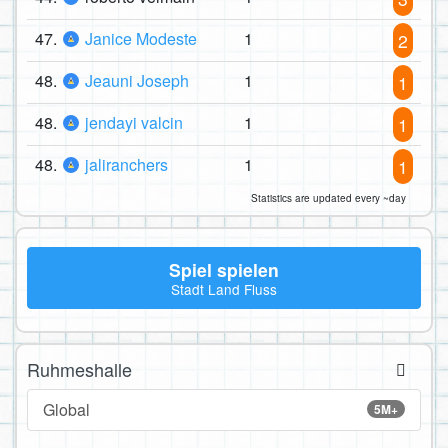
47.
Janice Modeste
1
2
48.
Jeauni Joseph
1
1
48.
jendayi valcin
1
1
48.
jaliranchers
1
1
Statistics are updated every ~day
Spiel spielen
Stadt Land Fluss
Ruhmeshalle
Global
5M+