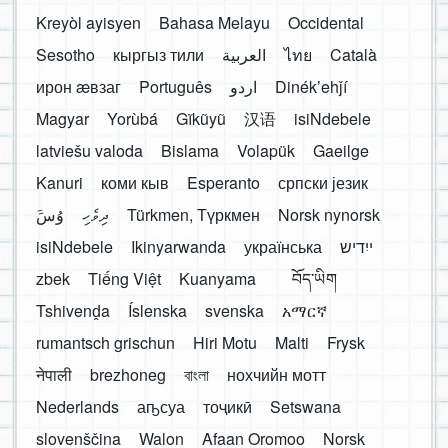
Kreyòl ayisyen
Bahasa Melayu
Occidental
Sesotho
кыргыз тили
العربية
ไทย
Català
ирон æвзаг
Português
اردو
Dinékʼehǰí
Magyar
Yorùbá
Gĩkũyũ
汉语
isiNdebele
latviešu valoda
Bislama
Volapük
Gaeilge
Kanuri
коми кыв
Esperanto
српски језик
َوُسَ
ދިވެހި
Türkmen, Түркмен
Norsk nynorsk
isiNdebele
Ikinyarwanda
українська
ייִדיש
zbek
Tiếng Việt
Kuanyama
བོད་ཡིག
Tshivenḓa
Íslenska
svenska
አማርኛ
rumantsch grischun
Hiri Motu
Malti
Frysk
नेपाली
brezhoneg
বাংলা
нохчийн мотт
Nederlands
аҧсуа
тоҷикӣ
Setswana
slovenščina
Walon
Afaan Oromoo
Norsk