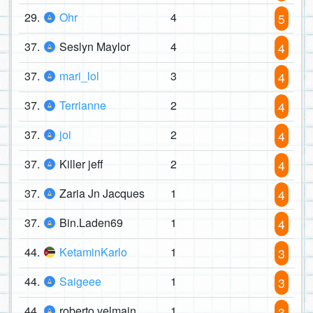
29.
Ohr
4
5
37.
Seslyn Maylor
4
4
37.
mari_lol
3
4
37.
Terrianne
2
4
37.
joi
2
4
37.
Killer jeff
2
4
37.
Zaria Jn Jacques
1
4
37.
Bin.Laden69
1
4
44.
KetaminKarlo
1
3
44.
Saigeee
1
3
44.
roberto velmain
1
3