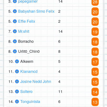
3.
pepegamer
14
28
5.
Babyshan Simo Felix
2
20
5.
Effie Felix
2
20
7.
Mr.shit
14
19
8.
Borracho
6
18
8.
Urlit0_Chin0
8
18
10.
Alkeem
5
17
11.
Kianamcd
4
15
11.
Josine Nedd John
4
15
13.
Soltero
11
14
14.
Tonguinista
6
13