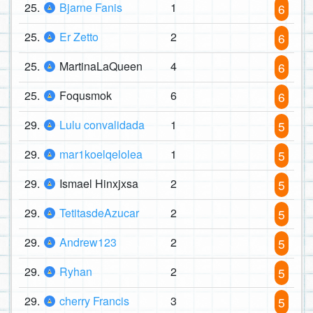
25.
Bjarne Fanis
1
6
25.
Er Zetto
2
6
25.
MartinaLaQueen
4
6
25.
Foqusmok
6
6
29.
Lulu convalidada
1
5
29.
mar1koelqelolea
1
5
29.
Ismael Hinxjxsa
2
5
29.
TetitasdeAzucar
2
5
29.
Andrew123
2
5
29.
Ryhan
2
5
29.
cherry Francis
3
5