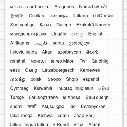
ѩзыкъ словѣньскъ
Aragonés
Norsk bokmål
한국어
Occitan
മലയാളം
Italiano
chiCheŵa
Soomaaliga
Қазақ
Galego
Ekakairũ Naoero
македонски јазик
Lingála
සිංහල
English
Afrikaans
فارسی
sardu
ქართული
lietuvių kalba
Akan
azərbaycan
తెలుగు
română
монгол
te reo Māori
Twi
Gàidhlig
eesti
Gaelg
Lëtzebuergesch
Kernewek
ភាសាខ្មែរ
polski
ဗမာစာ
Shqip
español
Cymraeg
Kiswahili
Iñupiaq, Iñupiatun
ଓଡ଼ିଆ
Türkçe
башҡорт теле
isiXhosa
Saɯ cueŋƅ
suomi
मराठी
Asụsụ Igbo
Ido
Беларуская
faka Tonga
Kichwa
corsu
авар мацӀ
latine, lingua latina
kiRundi
ಕನ್ನಡ
Afaraf