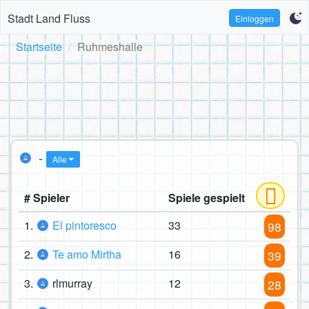
Stadt Land Fluss
Einloggen
Startseite
Ruhmeshalle
-
Alle
# Spieler
Spiele gespielt
1.
El pintoresco
33
98
2.
Te amo Mirtha
16
39
3.
rlmurray
12
28