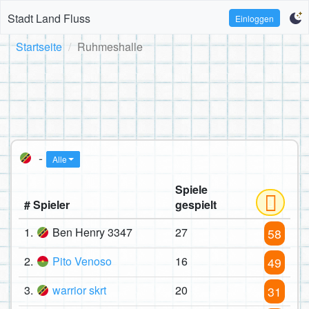
Stadt Land Fluss
Einloggen
Startseite
Ruhmeshalle
-
Alle
Spiele
# Spieler
gespielt
1.
Ben Henry 3347
27
58
2.
Pito Venoso
16
49
3.
warrior skrt
20
31