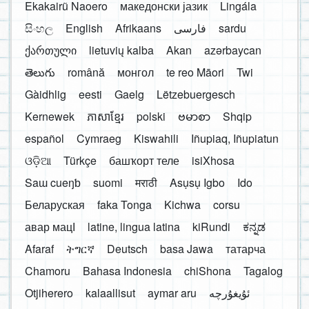
Ekakairũ Naoero
македонски јазик
Lingála
සිංහල
English
Afrikaans
فارسی
sardu
ქართული
lietuvių kalba
Akan
azərbaycan
తెలుగు
română
монгол
te reo Māori
Twi
Gàidhlig
eesti
Gaelg
Lëtzebuergesch
Kernewek
ភាសាខ្មែរ
polski
ဗမာစာ
Shqip
español
Cymraeg
Kiswahili
Iñupiaq, Iñupiatun
ଓଡ଼ିଆ
Türkçe
башҡорт теле
isiXhosa
Saɯ cueŋƅ
suomi
मराठी
Asụsụ Igbo
Ido
Беларуская
faka Tonga
Kichwa
corsu
авар мацӀ
latine, lingua latina
kiRundi
ಕನ್ನಡ
Afaraf
ትግርኛ
Deutsch
basa Jawa
татарча
Chamoru
Bahasa Indonesia
chiShona
Tagalog
Otjiherero
kalaallisut
aymar aru