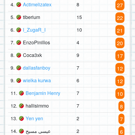
4.
Actimelizatex
8
27
5.
tiberium
15
22
6.
I_ZugaR_I
10
21
7.
EnzoPinillos
4
20
8.
Coca3xk
9
17
9.
dallasfanboy
7
12
9.
wielka kurwa
6
12
11.
Benjamin Henry
7
10
12.
hallisimmo
7
8
13.
Yen yen
2
7
14.
عیسی مسیح
2
6