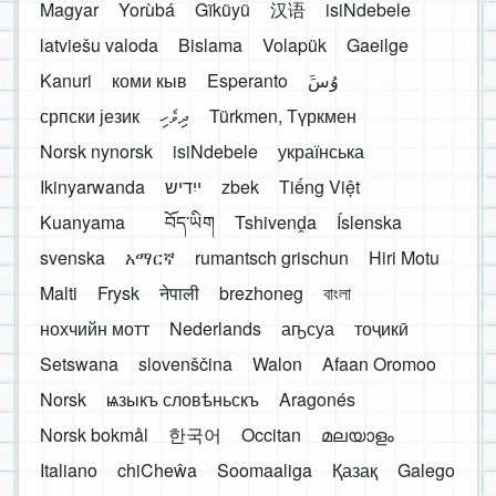
Magyar
Yorùbá
Gĩkũyũ
汉语
isiNdebele
latviešu valoda
Bislama
Volapük
Gaeilge
Kanuri
коми кыв
Esperanto
َوُسَ
српски језик
ދިވެހި
Türkmen, Түркмен
Norsk nynorsk
isiNdebele
українська
Ikinyarwanda
ייִדיש
zbek
Tiếng Việt
Kuanyama
བོད་ཡིག
Tshivenḓa
Íslenska
svenska
አማርኛ
rumantsch grischun
Hiri Motu
Malti
Frysk
नेपाली
brezhoneg
বাংলা
нохчийн мотт
Nederlands
аҧсуа
тоҷикӣ
Setswana
slovenščina
Walon
Afaan Oromoo
Norsk
ѩзыкъ словѣньскъ
Aragonés
Norsk bokmål
한국어
Occitan
മലയാളം
Italiano
chiCheŵa
Soomaaliga
Қазақ
Galego