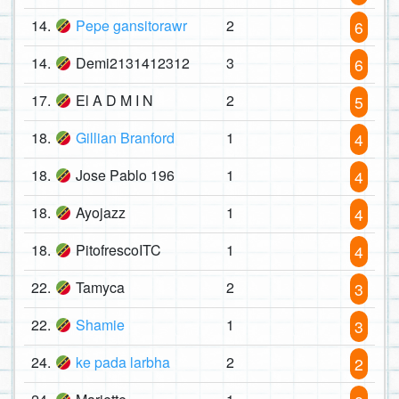
14.
Pepe gansitorawr
2
6
14.
Demi2131412312
3
6
17.
El A D M I N
2
5
18.
Gillian Branford
1
4
18.
Jose Pablo 196
1
4
18.
Ayojazz
1
4
18.
PitofrescoITC
1
4
22.
Tamyca
2
3
22.
Shamie
1
3
24.
ke pada larbha
2
2