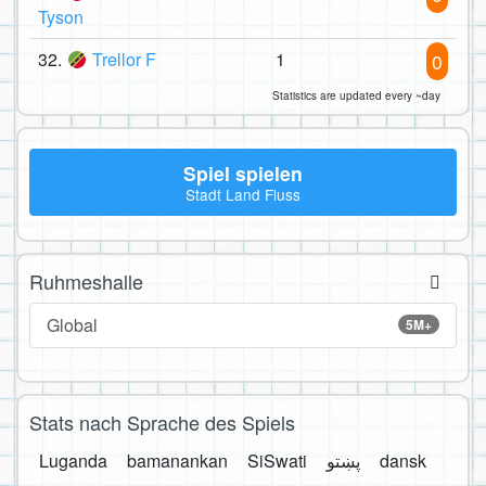
Tyson
32.
Trellor F
1
0
Statistics are updated every ~day
Spiel spielen
Stadt Land Fluss
Ruhmeshalle
Global
5M+
Stats nach Sprache des Spiels
Luganda
bamanankan
SiSwati
پښتو
dansk