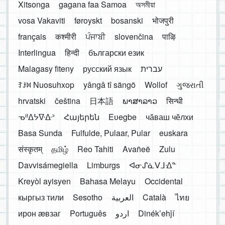
Xitsonga
gagana faa Samoa
অসমীয়া
vosa Vakaviti
føroyskt
bosanski
भोजपुरी
français
कश्मीरी
ਪੰਜਾਬੀ
slovenčina
पाऴि
Interlingua
हिन्दी
български език
Malagasy fiteny
русский язык
עברית
ꆈꌠ꒿ Nuosuhxop
yângâ tî sängö
Wollof
ગુજરાતી
hrvatski
čeština
日本語
ພາສາລາວ
सिन्धी
ᓀᐦᐃᔭᐍᐏᐣ
Հայերեն
Eʋegbe
чӑваш чӗлхи
Basa Sunda
Fulfulde, Pulaar, Pular
euskara
संस्कृतम्
தமிழ்
Reo Tahiti
Avañeẽ
Zulu
Davvisámegiella
Limburgs
ᐊᓂᔑᓈᐯᒧᐎᓐ
Kreyòl ayisyen
Bahasa Melayu
Occidental
кыргыз тили
Sesotho
العربية
Català
ไทย
ирон æвзаг
Português
اردو
Dinékʼehǰí