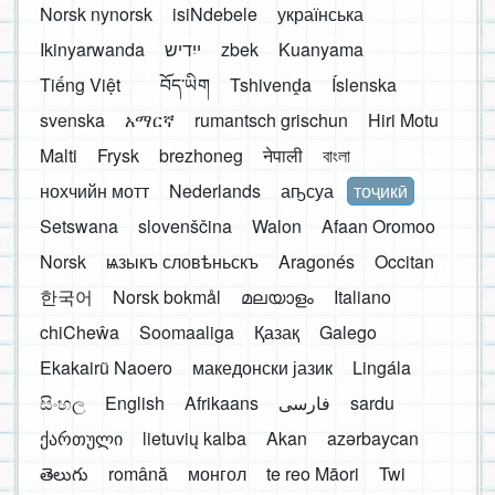
Norsk nynorsk
isiNdebele
українська
Ikinyarwanda
ייִדיש
zbek
Kuanyama
Tiếng Việt
བོད་ཡིག
Tshivenḓa
Íslenska
svenska
አማርኛ
rumantsch grischun
Hiri Motu
Malti
Frysk
brezhoneg
नेपाली
বাংলা
нохчийн мотт
Nederlands
аҧсуа
тоҷикӣ
Setswana
slovenščina
Walon
Afaan Oromoo
Norsk
ѩзыкъ словѣньскъ
Aragonés
Occitan
한국어
Norsk bokmål
മലയാളം
Italiano
chiCheŵa
Soomaaliga
Қазақ
Galego
Ekakairũ Naoero
македонски јазик
Lingála
සිංහල
English
Afrikaans
فارسی
sardu
ქართული
lietuvių kalba
Akan
azərbaycan
తెలుగు
română
монгол
te reo Māori
Twi