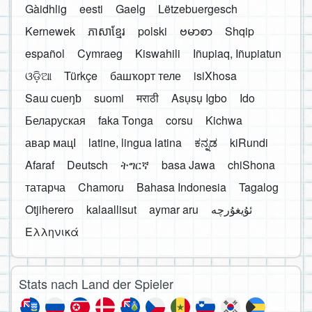
Gàidhlig
eesti
Gaelg
Lëtzebuergesch
Kernewek
ភាសាខ្មែរ
polski
ဗမာစာ
Shqip
español
Cymraeg
Kiswahili
Iñupiaq, Iñupiatun
ଓଡ଼ିଆ
Türkçe
башҡорт теле
isiXhosa
Saɯ cueŋƅ
suomi
मराठी
Asụsụ Igbo
Ido
Беларуская
faka Tonga
corsu
Kichwa
авар мацӀ
latine, lingua latina
ಕನ್ನಡ
kiRundi
Afaraf
Deutsch
ትግርኛ
basa Jawa
chiShona
татарча
Chamoru
Bahasa Indonesia
Tagalog
Otjiherero
kalaallisut
aymar aru
Ελληνικά
Stats nach Land der Spieler