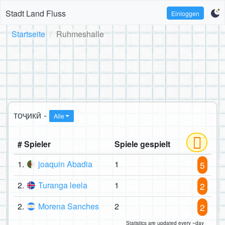
Stadt Land Fluss
Einloggen
Startseite
Ruhmeshalle
тоҷикӣ -
Alle
# Spieler
Spiele gespielt
1.
joaquin Abadia
1
5
2.
Turanga leela
1
2
2.
Morena Sanches
2
2
Statistics are updated every ~day