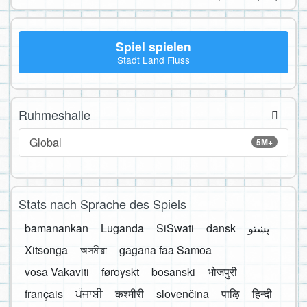
Spiel spielen
Stadt Land Fluss
Ruhmeshalle
Global
5M+
Stats nach Sprache des Spiels
bamanankan
Luganda
SiSwati
dansk
پښتو
Xitsonga
অসমীয়া
gagana faa Samoa
vosa Vakaviti
føroyskt
bosanski
भोजपुरी
français
ਪੰਜਾਬੀ
कश्मीरी
slovenčina
पाऴि
हिन्दी