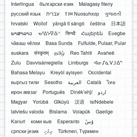
Interlingua
български език
Malagasy fiteny
русский язык
עברית
ꆈꌠ꒿ Nuosuhxop
ગુજરાતી
hrvatski
Wollof
yângâ tî sängö
čeština
日本語
ພາສາລາວ
ᓀᐦᐃᔭᐍᐏᐣ
सिन्धी
Հայերեն
Eʋegbe
чӑваш чӗлхи
Basa Sunda
Fulfulde, Pulaar, Pular
euskara
संस्कृतम्
தமிழ்
Reo Tahiti
Avañeẽ
Zulu
Davvisámegiella
Limburgs
ᐊᓂᔑᓈᐯᒧᐎᓐ
Bahasa Melayu
Kreyòl ayisyen
Occidental
кыргыз тили
Sesotho
العربية
Català
ไทย
ирон æвзаг
Português
Dinékʼehǰí
اردو
Magyar
Yorùbá
Gĩkũyũ
汉语
isiNdebele
latviešu valoda
Bislama
Volapük
Gaeilge
Kanuri
коми кыв
Esperanto
َوُسَ
српски језик
ދިވެހި
Türkmen, Түркмен