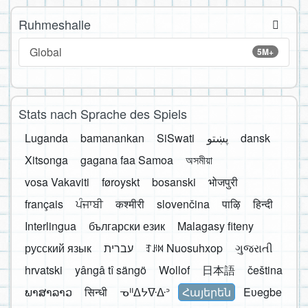
Ruhmeshalle
Global
5M+
Stats nach Sprache des Spiels
Luganda
bamanankan
SiSwati
پښتو
dansk
Xitsonga
gagana faa Samoa
অসমীয়া
vosa Vakaviti
føroyskt
bosanski
भोजपुरी
français
ਪੰਜਾਬੀ
कश्मीरी
slovenčina
पाऴि
हिन्दी
Interlingua
български език
Malagasy fiteny
русский язык
עברית
ꆈꌠ꒿ Nuosuhxop
ગુજરાતી
hrvatski
yângâ tî sängö
Wollof
日本語
čeština
ພາສາລາວ
सिन्धी
ᓀᐦᐃᔭᐍᐏᐣ
Հայերեն
Eʋegbe