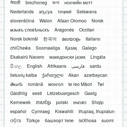
नेपाली
brezhoneg
বাংলা
нохчийн мотт
Nederlands
аҧсуа
тоҷикӣ
Setswana
slovenščina
Walon
Afaan Oromoo
Norsk
ѩзыкъ словѣньскъ
Aragonés
Occitan
Norsk bokmål
한국어
മലയാളം
Italiano
chiCheŵa
Soomaaliga
Қазақ
Galego
Ekakairũ Naoero
македонски јазик
Lingála
සිංහල
English
Afrikaans
فارسی
sardu
lietuvių kalba
ქართული
Akan
azərbaycan
తెలుగు
română
монгол
te reo Māori
Twi
Gàidhlig
eesti
Lëtzebuergesch
Gaelg
Kernewek
ភាសាខ្មែរ
polski
ဗမာစာ
Shqip
español
Cymraeg
Kiswahili
Iñupiaq, Iñupiatun
ଓଡ଼ିଆ
Türkçe
башҡорт теле
isiXhosa
suomi