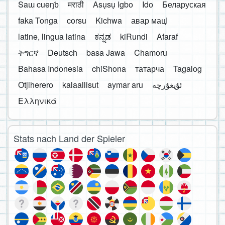
Saɯ cueŋƅ
मराठी
Asụsụ Igbo
Ido
Беларуская
faka Tonga
corsu
Kichwa
авар мацӀ
latine, lingua latina
ಕನ್ನಡ
kiRundi
Afaraf
ትግርኛ
Deutsch
basa Jawa
Chamoru
Bahasa Indonesia
chiShona
татарча
Tagalog
Otjiherero
kalaallisut
aymar aru
Ελληνικά
Stats nach Land der Spieler