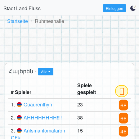
Stadt Land Fluss
Einloggen
Startseite
Ruhmeshalle
Հայերեն -
Alle
Spiele
# Spieler
gespielt
1.
Quaurenthyn
23
68
2.
AHHHHHHHH!!!!
38
66
3.
Anismanlomataron
15
46
CFk