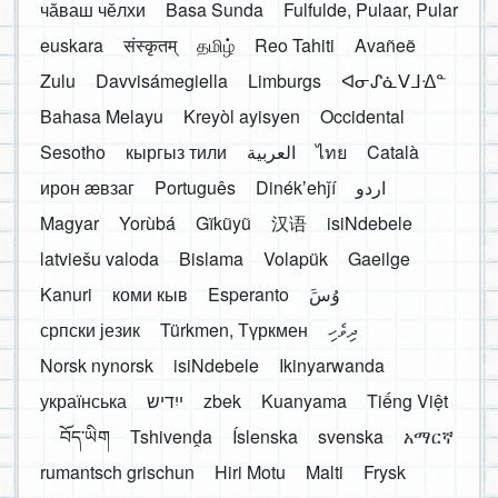
чӑваш чӗлхи
Basa Sunda
Fulfulde, Pulaar, Pular
euskara
संस्कृतम्
தமிழ்
Reo Tahiti
Avañeẽ
Zulu
Davvisámegiella
Limburgs
ᐊᓂᔑᓈᐯᒧᐎᓐ
Bahasa Melayu
Kreyòl ayisyen
Occidental
Sesotho
кыргыз тили
العربية
ไทย
Català
ирон æвзаг
Português
Dinékʼehǰí
اردو
Magyar
Yorùbá
Gĩkũyũ
汉语
isiNdebele
latviešu valoda
Bislama
Volapük
Gaeilge
Kanuri
коми кыв
Esperanto
َوُسَ
српски језик
Türkmen, Түркмен
ދިވެހި
Norsk nynorsk
isiNdebele
Ikinyarwanda
українська
ייִדיש
zbek
Kuanyama
Tiếng Việt
བོད་ཡིག
Tshivenḓa
Íslenska
svenska
አማርኛ
rumantsch grischun
Hiri Motu
Malti
Frysk