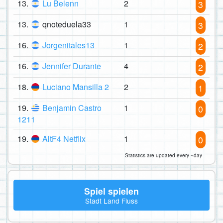
13.
Lu Belenn
2
3
13.
qnoteduela33
1
3
16.
Jorgenitales13
1
2
16.
Jennifer Durante
4
2
18.
Luciano Mansilla 2
2
1
19.
Benjamin Castro
1
0
1211
19.
AltF4 Netflix
1
0
Statistics are updated every ~day
Spiel spielen
Stadt Land Fluss