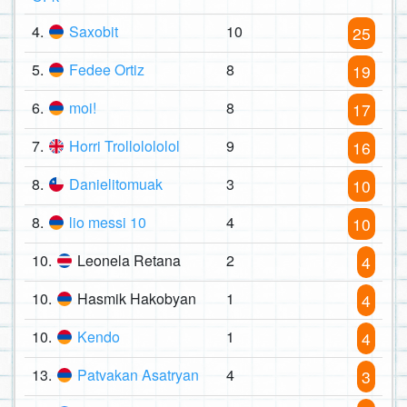
4.
Saxobit
10
25
5.
Fedee Ortiz
8
19
6.
moi!
8
17
7.
Horri Trollolololol
9
16
8.
Danielitomuak
3
10
8.
lio messi 10
4
10
10.
Leonela Retana
2
4
10.
Hasmik Hakobyan
1
4
10.
Kendo
1
4
13.
Patvakan Asatryan
4
3